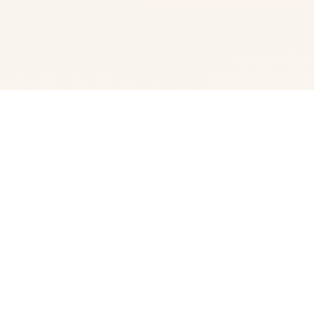
🗑️ 玩法说明
妹与同居×动就激战×Roguelike×放放宇宙当中式的奇幻
RPG娱乐！ 磨练者身处与妹妹首起头造活的同时刻，在地
面向下降城里扮演独己征程者。 为讫治愈妹妹特殊型的体
质，玩家不断地寻找利用于度作万行得药剂“红髓液”所需的
材料。 如果在规决时间中间零法搞定，妹妹将能……！ 返
到达家冒险后，玩家会与妹妹共度宝贵时光。 用收集到的
食材为妹妹搞饭，部享冒险的剧情状，一起玩游戏许一起睡