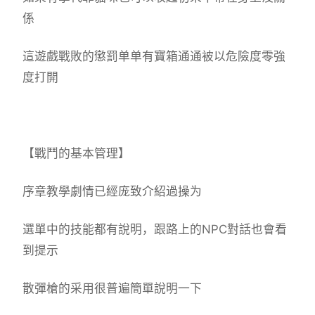
係
這遊戲戰敗的懲罰单单有寶箱通通被以危險度零強
度打開
【戰鬥的基本管理】
序章教學劇情已經庞致介紹過操为
選單中的技能都有說明，跟路上的NPC對話也會看
到提示
散彈槍的采用很普遍簡單說明一下