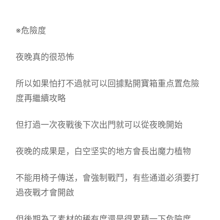
※危險度
夜晚真的很恐怖
所以如果怕打不過就可以回據點開寶箱重点置危險
度再繼續攻略
但打過一次夜戰後下次出門就可以從夜晚開始
夜晚的成果是，白空坚实的地方會長出魔力植物
不能用椅子傳送，會強制戰鬥，有些通道必須要打
過夜戰才會開啟
但後期為了素材的稀有度還是得累積一下危險度