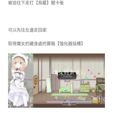
被迫往下走打【鳥籠】關卡後
可以先往左邊走回家
取得魔女的藏身處的寶箱【強化器插槽】