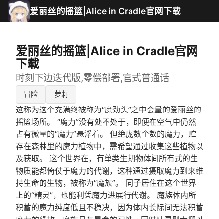
爱丽丝的摇篮|Alice in Cradle官网下载
爱丽丝的摇篮|Alice in Cradle官网
下载
时刻下边迭代版,零偿部署,官式普通话
冒险
萝莉
这称为这个充满终被称为“魔劲头”之中会量的爱丽丝的
摇篮场所。 “魔力”没有处不处于，即便在空气中仍然
占有微量的“魔力”悬浮着。 但绝庞数个数的魔力，贮
存在森林里的魔力植物中，需希望通过收集这些植物以
及获取。 这个世界在，有单类生期物体间所有式的生
物质能都倚仗于魔力的代谢，这种通过摄取魔力到来维
持生命的生物，被称为“魔族”。 同子居住在这个世界
上的“精灵”，也能利凭魔力进展行代谢。 魔族体内所
积蓄的魔力纯度低且不稳决，因为体内长际间无法积蓄