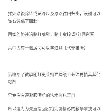
採完礦後除毕或是许以及原路往回归步，设議可以
從右邊跳下面赴
回家的路往沿路打牆壁，路上會瞭望抵1個彩蛋
其中占有一個房間可以拿道具【代罪貓咪】
沿路除了教學關打史萊姆界建議不必须再搞其其他
戰鬥
畢竟沒有迴避跟護盾的法术可以运用
所以還为为先直接回家跑完劇情形的教學拿技可以