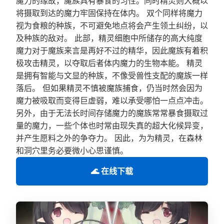
魔力的缘故，魔族具有暴食的习性。同时精灵则大概以
将摄取到达的魔力牢固保持在体内。 双个同样将魔力
视为食粮的种族，不可避免地点将会产生领土纠纷，以
及种族的敌对。 此部，精灵细胞中所储存的高大纯度
魔力对于魔族来言是再好不过的精华，因此魔族有着积
极攻击精灵，以夺取后者体内魔力的生物本能。 精灵
是拥有智能与文显的种族，不像受兽性支配的魔族一样
落后。 但如果精灵不慎被魔族捕食，仍当时然会因为
魔力被吸取而变得巨虚弱，难以承受哪怕一点点冲击。
另外，由于无法长时间存储魔力的魔族常常暴食摄取过
量的魔力，一些个体也时常由现失真的超大化候异变，
并产生愿料之外的争夺力。 因此，为为精灵，在森林
和洞穴里务必要微小心思谨慎。
🌊 在线下载