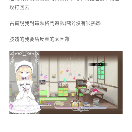
攻打回去
古實說我對這類格鬥遊戲(咦?)沒有很熟悉
肢殘的我要盾反真的太困難