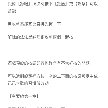
魔術【詠唱】搞决時按下【護盾】或【攻擊】可以
蓄能
用攻擊蓄能完會直接先揮一下
解除的法法是詠唱跟攻擊兩個一起按
遊戲預設的按鍵配置也许會有不太好按的問題
可以進到設定裡方独一空的二下面的按鍵設定中依
己己喜歡的習慣做改动
【主要線第一章】