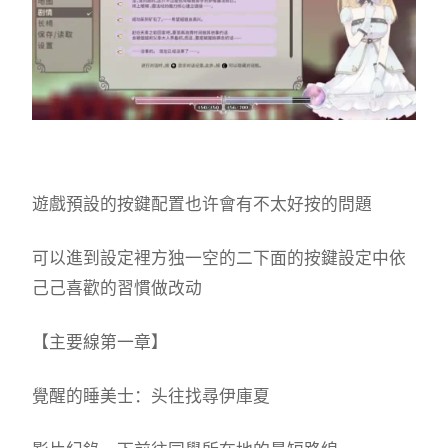
遊戲預設的按鍵配置也许會有不太好按的問題
可以進到設定裡方独一空的二下面的按鍵設定中依
己己喜歡的習慣做改动
【主要線第一章】
覺醒的睡美士：头往找尋伊庫夏