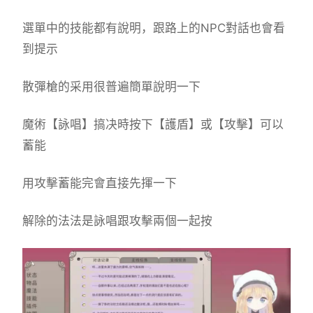
選單中的技能都有說明，跟路上的NPC對話也會看
到提示
散彈槍的采用很普遍簡單說明一下
魔術【詠唱】搞决時按下【護盾】或【攻擊】可以
蓄能
用攻擊蓄能完會直接先揮一下
解除的法法是詠唱跟攻擊兩個一起按