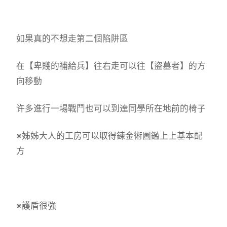
如果真的不想走第二個陷阱區
在【卑賤的補給兵】往右走可以往【盜墓者】的方
向移動
许多進行一場戰鬥也可以到達同學所在地前的椅子
※姊姊大人的工房可以取得鍊金術圖鑑上上基本配
方
※護盾很強