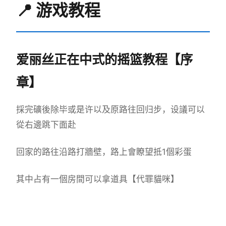
📍 游戏教程
爱丽丝正在中式的摇篮教程【序
章】
採完礦後除毕或是许以及原路往回归步，设議可以
從右邊跳下面赴
回家的路往沿路打牆壁，路上會瞭望抵1個彩蛋
其中占有一個房間可以拿道具【代罪貓咪】