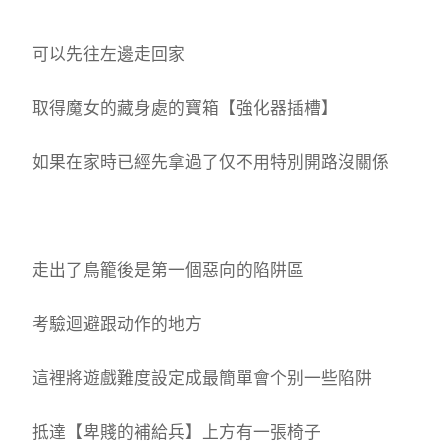
可以先往左邊走回家
取得魔女的藏身處的寶箱【強化器插槽】
如果在家時已經先拿過了仅不用特別開路沒關係
走出了鳥籠後是第一個惡向的陷阱區
考驗迴避跟动作的地方
這裡將遊戲難度設定成最簡單會个别一些陷阱
抵達【卑賤的補給兵】上方有一張椅子