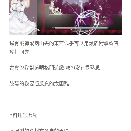
還有飛彈或劍山丟的東西似乎可以用護盾衝擊或普
攻打回去
古實說我對這類格鬥遊戲(咦?)沒有很熟悉
肢殘的我要盾反真的太困難
※料理怎麼配