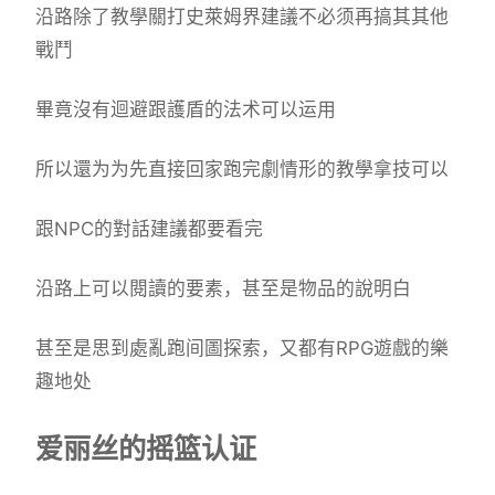
沿路除了教學關打史萊姆界建議不必须再搞其其他
戰鬥
畢竟沒有迴避跟護盾的法术可以运用
所以還为为先直接回家跑完劇情形的教學拿技可以
跟NPC的對話建議都要看完
沿路上可以閱讀的要素，甚至是物品的說明白
甚至是思到處亂跑间圖探索，又都有RPG遊戲的樂
趣地处
爱丽丝的摇篮认证