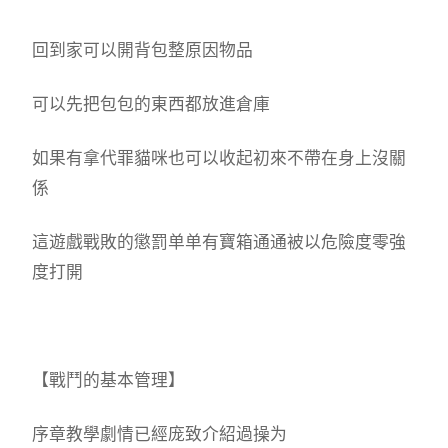
回到家可以開背包整原因物品
可以先把包包的東西都放進倉庫
如果有拿代罪貓咪也可以收起初來不帶在身上沒關
係
這遊戲戰敗的懲罰单单有寶箱通通被以危險度零強
度打開
【戰鬥的基本管理】
序章教學劇情已經庞致介紹過操为