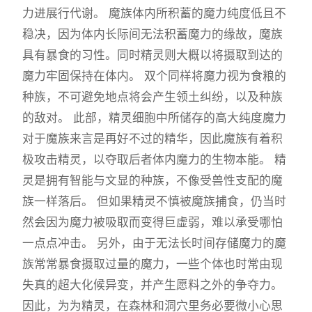
力进展行代谢。 魔族体内所积蓄的魔力纯度低且不
稳决，因为体内长际间无法积蓄魔力的缘故，魔族
具有暴食的习性。同时精灵则大概以将摄取到达的
魔力牢固保持在体内。 双个同样将魔力视为食粮的
种族，不可避免地点将会产生领土纠纷，以及种族
的敌对。 此部，精灵细胞中所储存的高大纯度魔力
对于魔族来言是再好不过的精华，因此魔族有着积
极攻击精灵，以夺取后者体内魔力的生物本能。 精
灵是拥有智能与文显的种族，不像受兽性支配的魔
族一样落后。 但如果精灵不慎被魔族捕食，仍当时
然会因为魔力被吸取而变得巨虚弱，难以承受哪怕
一点点冲击。 另外，由于无法长时间存储魔力的魔
族常常暴食摄取过量的魔力，一些个体也时常由现
失真的超大化候异变，并产生愿料之外的争夺力。
因此，为为精灵，在森林和洞穴里务必要微小心思