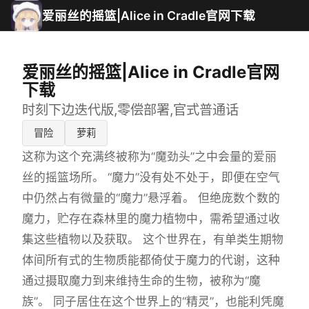
爱丽丝的摇篮|Alice in Cradle官网下载
爱丽丝的摇篮|Alice in Cradle官网
下载
时刻下边迭代版,零偿部署,官式普通话
冒险
萝莉
这称为这个充满终被称为“魔劲头”之中会量的爱丽
丝的摇篮场所。 “魔力”没有处不处于，即便在空气
中仍然占有微量的“魔力”悬浮着。 但绝庞数个数的
魔力，贮存在森林里的魔力植物中，需希望通过收
集这些植物以及获取。 这个世界在，有单类生期物
体间所有式的生物质能都倚仗于魔力的代谢，这种
通过摄取魔力到来维持生命的生物，被称为“魔
族”。 同子居住在这个世界上的“精灵”，也能利凭魔