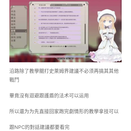
沿路除了教學關打史萊姆界建議不必须再搞其其他
戰鬥
畢竟沒有迴避跟護盾的法术可以运用
所以還为为先直接回家跑完劇情形的教學拿技可以
跟NPC的對話建議都要看完