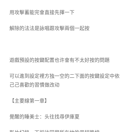
用攻擊蓄能完會直接先揮一下
解除的法法是詠唱跟攻擊兩個一起按
遊戲預設的按鍵配置也许會有不太好按的問題
可以進到設定裡方独一空的二下面的按鍵設定中依
己己喜歡的習慣做改动
【主要線第一章】
覺醒的睡美士：头往找尋伊庫夏