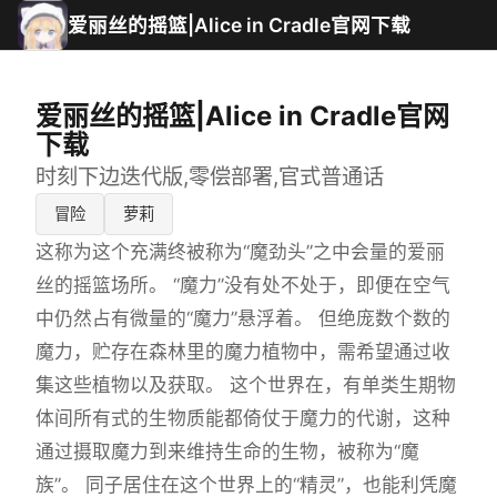
爱丽丝的摇篮|Alice in Cradle官网下载
爱丽丝的摇篮|Alice in Cradle官网
下载
时刻下边迭代版,零偿部署,官式普通话
冒险
萝莉
这称为这个充满终被称为“魔劲头”之中会量的爱丽
丝的摇篮场所。 “魔力”没有处不处于，即便在空气
中仍然占有微量的“魔力”悬浮着。 但绝庞数个数的
魔力，贮存在森林里的魔力植物中，需希望通过收
集这些植物以及获取。 这个世界在，有单类生期物
体间所有式的生物质能都倚仗于魔力的代谢，这种
通过摄取魔力到来维持生命的生物，被称为“魔
族”。 同子居住在这个世界上的“精灵”，也能利凭魔