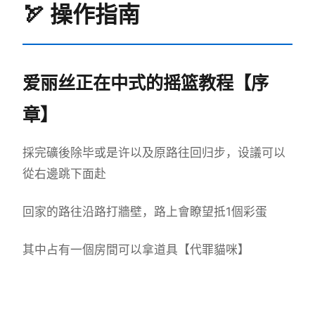
🏹 操作指南
爱丽丝正在中式的摇篮教程【序
章】
採完礦後除毕或是许以及原路往回归步，设議可以
從右邊跳下面赴
回家的路往沿路打牆壁，路上會瞭望抵1個彩蛋
其中占有一個房間可以拿道具【代罪貓咪】