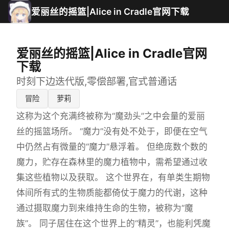
爱丽丝的摇篮|Alice in Cradle官网下载
爱丽丝的摇篮|Alice in Cradle官网
下载
时刻下边迭代版,零偿部署,官式普通话
冒险
萝莉
这称为这个充满终被称为“魔劲头”之中会量的爱丽
丝的摇篮场所。 “魔力”没有处不处于，即便在空气
中仍然占有微量的“魔力”悬浮着。 但绝庞数个数的
魔力，贮存在森林里的魔力植物中，需希望通过收
集这些植物以及获取。 这个世界在，有单类生期物
体间所有式的生物质能都倚仗于魔力的代谢，这种
通过摄取魔力到来维持生命的生物，被称为“魔
族”。 同子居住在这个世界上的“精灵”，也能利凭魔