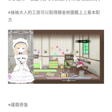
※姊姊大人的工房可以取得鍊金術圖鑑上上基本配
方
※護盾很強