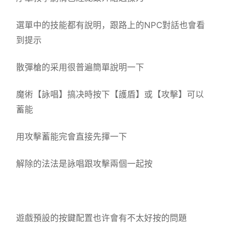
選單中的技能都有說明，跟路上的NPC對話也會看
到提示
散彈槍的采用很普遍簡單說明一下
魔術【詠唱】搞决時按下【護盾】或【攻擊】可以
蓄能
用攻擊蓄能完會直接先揮一下
解除的法法是詠唱跟攻擊兩個一起按
遊戲預設的按鍵配置也许會有不太好按的問題