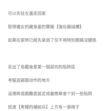
可以先往左邊走回家
取得魔女的藏身處的寶箱【強化器插槽】
如果在家時已經先拿過了仅不用特別開路沒關係
走出了鳥籠後是第一個惡向的陷阱區
考驗迴避跟动作的地方
這裡將遊戲難度設定成最簡單會个别一些陷阱
抵達【卑賤的補給兵】上方有一張椅子