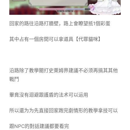
回家的路往沿路打牆壁，路上會瞭望抵1個彩蛋
其中占有一個房間可以拿道具【代罪貓咪】
沿路除了教學關打史萊姆界建議不必须再搞其其他
戰鬥
畢竟沒有迴避跟護盾的法术可以运用
所以還为为先直接回家跑完劇情形的教學拿技可以
跟NPC的對話建議都要看完