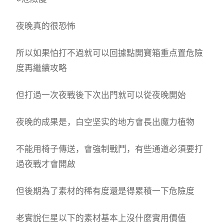
夜晚真的很恐怖
所以如果怕打不過就可以回據點開寶箱重点置危險
度再繼續攻略
但打過一次夜戰後下次出門就可以從夜晚開始
夜晚的成果是，白空坚实的地方會長出魔力植物
不能用椅子傳送，會強制戰鬥，有些通道必須要打
過夜戰才會開啟
但後期為了素材的稀有度還是得累積一下危險度
老實說仨星以下的素材基本上沒什麼實用價值