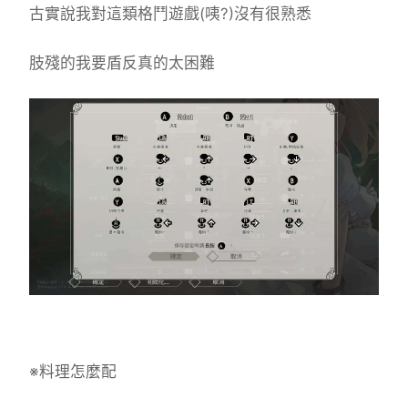
古實說我對這類格鬥遊戲(咦?)沒有很熟悉
肢殘的我要盾反真的太困難
※料理怎麼配