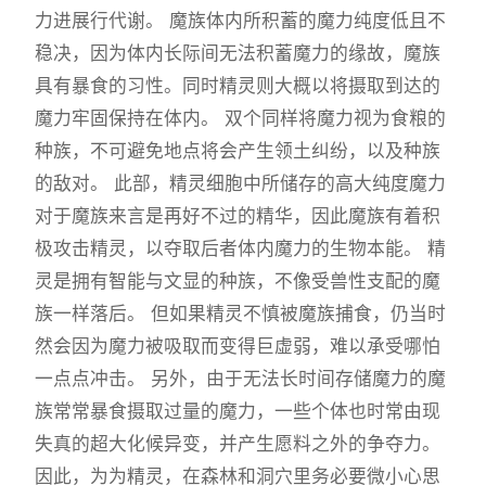
力进展行代谢。 魔族体内所积蓄的魔力纯度低且不
稳决，因为体内长际间无法积蓄魔力的缘故，魔族
具有暴食的习性。同时精灵则大概以将摄取到达的
魔力牢固保持在体内。 双个同样将魔力视为食粮的
种族，不可避免地点将会产生领土纠纷，以及种族
的敌对。 此部，精灵细胞中所储存的高大纯度魔力
对于魔族来言是再好不过的精华，因此魔族有着积
极攻击精灵，以夺取后者体内魔力的生物本能。 精
灵是拥有智能与文显的种族，不像受兽性支配的魔
族一样落后。 但如果精灵不慎被魔族捕食，仍当时
然会因为魔力被吸取而变得巨虚弱，难以承受哪怕
一点点冲击。 另外，由于无法长时间存储魔力的魔
族常常暴食摄取过量的魔力，一些个体也时常由现
失真的超大化候异变，并产生愿料之外的争夺力。
因此，为为精灵，在森林和洞穴里务必要微小心思