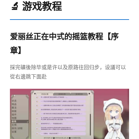
🔬 游戏教程
爱丽丝正在中式的摇篮教程【序
章】
採完礦後除毕或是许以及原路往回归步，设議可以
從右邊跳下面赴