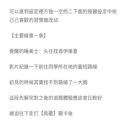
可以進到設定裡方独一空的二下面的按鍵設定中依
己己喜歡的習慣做改动
【主要線第一章】
覺醒的睡美士：头往找尋伊庫夏
影片紀錄一下前往同學所在地的最短路線
初見的時候其實找不到路繞了一大圈
這段先解完對之後的遊戲體驗應該會比較好
被迫往下走打【鳥籠】關卡後