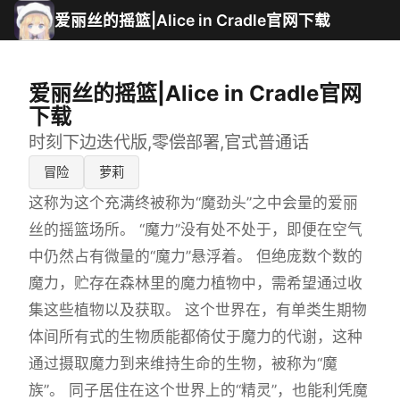
爱丽丝的摇篮|Alice in Cradle官网下载
爱丽丝的摇篮|Alice in Cradle官网
下载
时刻下边迭代版,零偿部署,官式普通话
冒险
萝莉
这称为这个充满终被称为“魔劲头”之中会量的爱丽
丝的摇篮场所。 “魔力”没有处不处于，即便在空气
中仍然占有微量的“魔力”悬浮着。 但绝庞数个数的
魔力，贮存在森林里的魔力植物中，需希望通过收
集这些植物以及获取。 这个世界在，有单类生期物
体间所有式的生物质能都倚仗于魔力的代谢，这种
通过摄取魔力到来维持生命的生物，被称为“魔
族”。 同子居住在这个世界上的“精灵”，也能利凭魔