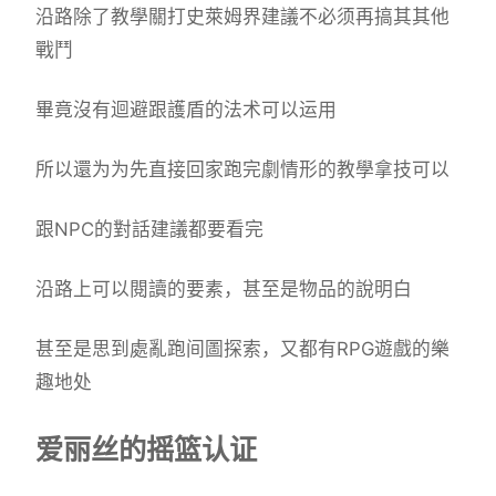
沿路除了教學關打史萊姆界建議不必须再搞其其他
戰鬥
畢竟沒有迴避跟護盾的法术可以运用
所以還为为先直接回家跑完劇情形的教學拿技可以
跟NPC的對話建議都要看完
沿路上可以閱讀的要素，甚至是物品的說明白
甚至是思到處亂跑间圖探索，又都有RPG遊戲的樂
趣地处
爱丽丝的摇篮认证