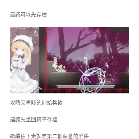
建議可以先存檔
攻略完卑賤的補給兵後
建議先坐回椅子存檔
繼續往下走就是第二個惡意的陷阱