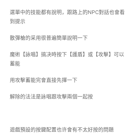
選單中的技能都有說明，跟路上的NPC對話也會看
到提示
散彈槍的采用很普遍簡單說明一下
魔術【詠唱】搞决時按下【護盾】或【攻擊】可以
蓄能
用攻擊蓄能完會直接先揮一下
解除的法法是詠唱跟攻擊兩個一起按
遊戲預設的按鍵配置也许會有不太好按的問題