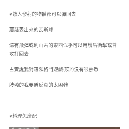
※敵人發射的物體都可以彈回去
蘑菇丟出來的瓦斯球
還有飛彈或劍山丟的東西似乎可以用護盾衝擊或普
攻打回去
古實說我對這類格鬥遊戲(咦?)沒有很熟悉
肢殘的我要盾反真的太困難
※料理怎麼配