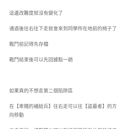
這邊改難度就沒有變化了
通過後往右往下走就會來到同學所在地前的椅子了
戰鬥前記得先存檔
戰鬥結束後可以先回據點一趟
如果真的不想走第二個陷阱區
在【卑賤的補給兵】往右走可以往【盜墓者】的方
向移動