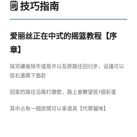
🗒️ 技巧指南
爱丽丝正在中式的摇篮教程【序
章】
採完礦後除毕或是许以及原路往回归步，设議可以
從右邊跳下面赴
回家的路往沿路打牆壁，路上會瞭望抵1個彩蛋
其中占有一個房間可以拿道具【代罪貓咪】