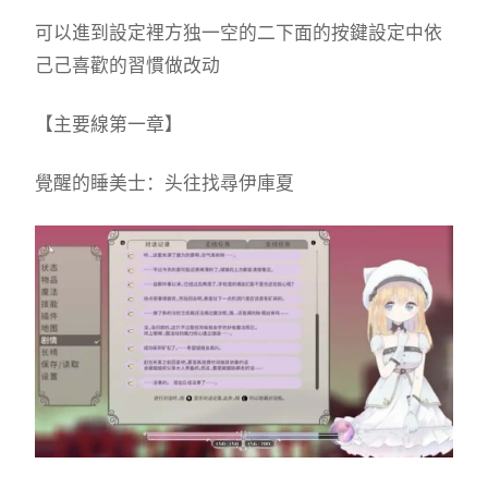
可以進到設定裡方独一空的二下面的按鍵設定中依
己己喜歡的習慣做改动
【主要線第一章】
覺醒的睡美士：头往找尋伊庫夏