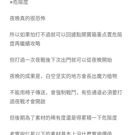
※危險度
夜晚真的很恐怖
所以如果怕打不過就可以回據點開寶箱重点置危險
度再繼續攻略
但打過一次夜戰後下次出門就可以從夜晚開始
夜晚的成果是，白空坚实的地方會長出魔力植物
不能用椅子傳送，會強制戰鬥，有些通道必須要打
過夜戰才會開啟
但後期為了素材的稀有度還是得累積一下危險度
老實說仨星以下的素材基本上沒什麼實用價值