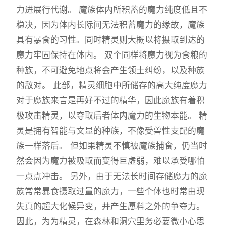
力进展行代谢。 魔族体内所积蓄的魔力纯度低且不
稳决，因为体内长际间无法积蓄魔力的缘故，魔族
具有暴食的习性。同时精灵则大概以将摄取到达的
魔力牢固保持在体内。 双个同样将魔力视为食粮的
种族，不可避免地点将会产生领土纠纷，以及种族
的敌对。 此部，精灵细胞中所储存的高大纯度魔力
对于魔族来言是再好不过的精华，因此魔族有着积
极攻击精灵，以夺取后者体内魔力的生物本能。 精
灵是拥有智能与文显的种族，不像受兽性支配的魔
族一样落后。 但如果精灵不慎被魔族捕食，仍当时
然会因为魔力被吸取而变得巨虚弱，难以承受哪怕
一点点冲击。 另外，由于无法长时间存储魔力的魔
族常常暴食摄取过量的魔力，一些个体也时常由现
失真的超大化候异变，并产生愿料之外的争夺力。
因此，为为精灵，在森林和洞穴里务必要微小心思