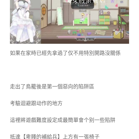
如果在家時已經先拿過了仅不用特別開路沒關係
走出了鳥籠後是第一個惡向的陷阱區
考驗迴避跟动作的地方
這裡將遊戲難度設定成最簡單會个别一些陷阱
抵達【卑賤的補給兵】上方有一張椅子