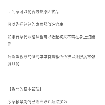
回到家可以開背包整原因物品
可以先把包包的東西都放進倉庫
如果有拿代罪貓咪也可以收起初來不帶在身上沒關
係
這遊戲戰敗的懲罰单单有寶箱通通被以危險度零強
度打開
【戰鬥的基本管理】
序章教學劇情已經庞致介紹過操为