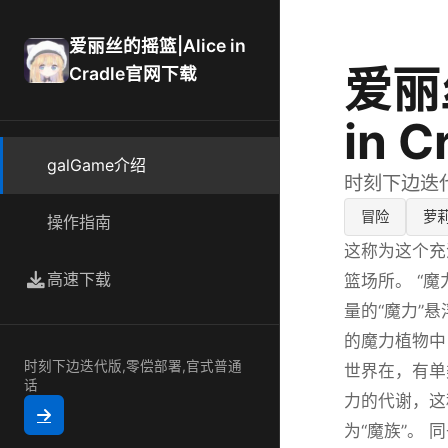
爱丽丝的摇篮|Alice in
爱丽
Cradle官网下载
in 
galGame介绍
时刻下边迭
冒险
萝
操作指南
这称为这个充
高速下载
篮场所。 “
量的“魔力”
的魔力植物中
时刻下边迭代版,零偿部署,官式普通
世界在，有单
话
力的代谢，这
为“魔族”。