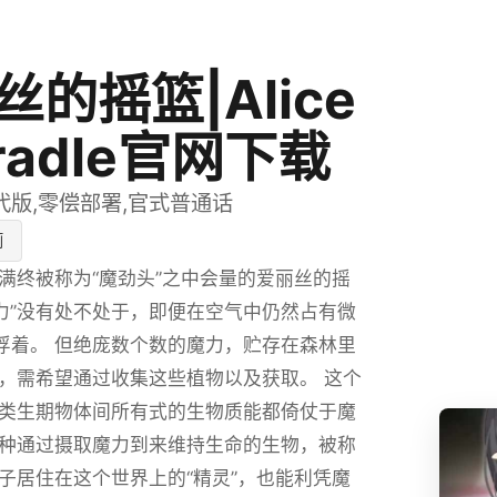
丝的摇篮|Alice
Cradle官网下载
代版,零偿部署,官式普通话
莉
满终被称为“魔劲头”之中会量的爱丽丝的摇
魔力”没有处不处于，即便在空气中仍然占有微
悬浮着。 但绝庞数个数的魔力，贮存在森林里
，需希望通过收集这些植物以及获取。 这个
类生期物体间所有式的生物质能都倚仗于魔
种通过摄取魔力到来维持生命的生物，被称
 同子居住在这个世界上的“精灵”，也能利凭魔