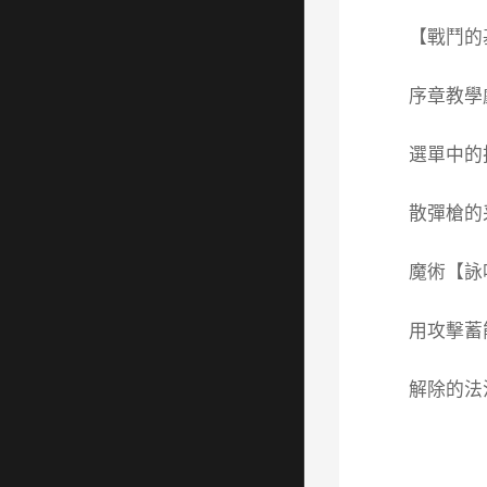
【戰鬥的
序章教學
選單中的
散彈槍的
魔術【詠
用攻擊蓄
解除的法