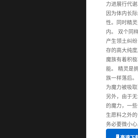
力进展行代谢
因为体内长际
性。同时精灵
内。 双个同
产生领土纠纷
存的高大纯度
魔族有着积极
能。 精灵是
族一样落后。
为魔力被吸取
另外，由于无
的魔力，一些
生愿料之外的
务必要微小心
🖥️ 高速下