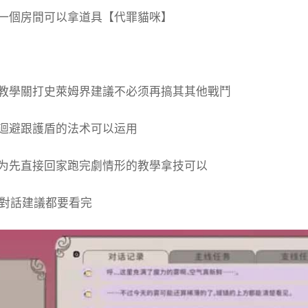
一個房間可以拿道具【代罪貓咪】
教學關打史萊姆界建議不必须再搞其其他戰鬥
迴避跟護盾的法术可以运用
为先直接回家跑完劇情形的教學拿技可以
的對話建議都要看完