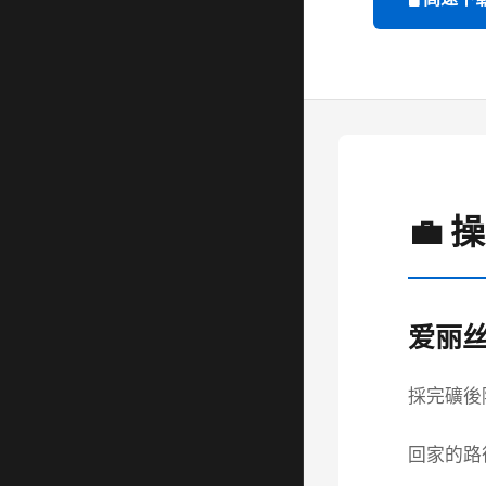
💼 
爱丽
採完礦後
回家的路