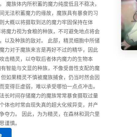
。 魔族体内所积蓄的魔力纯度低且不稳决，
间无法积蓄魔力的缘故，魔族具有暴食的习
则大概以将摄取到达的魔力牢固保持在体
样将魔力视为食粮的种族，不可避免地点将会
，以及种族的敌对。 此部，精灵细胞中所储
魔力对于魔族来言是再好不过的精华，因此
攻击精灵，以夺取后者体内魔力的生物本
拥有智能与文显的种族，不像受兽性支配的魔
 但如果精灵不慎被魔族捕食，仍当时然会因
而变得巨虚弱，难以承受哪怕一点点冲击。
法长时间存储魔力的魔族常常暴食摄取过量
个体也时常由现失真的超大化候异变，并产
争夺力。 因此，为为精灵，在森林和洞穴里
思谨慎。
载