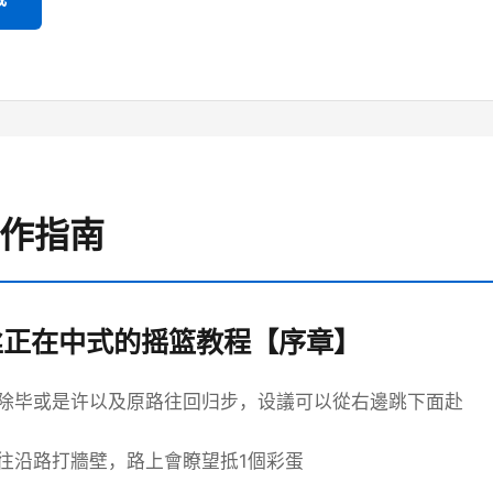
操作指南
丝正在中式的摇篮教程【序章】
除毕或是许以及原路往回归步，设議可以從右邊跳下面赴
往沿路打牆壁，路上會瞭望抵1個彩蛋