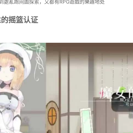
到處亂跑间圖探索，又都有RPG遊戲的樂趣地处
丝的摇篮认证