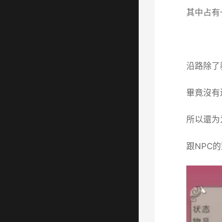
其中占有
沿路除了
畢竟沒有
所以還为
跟NPC