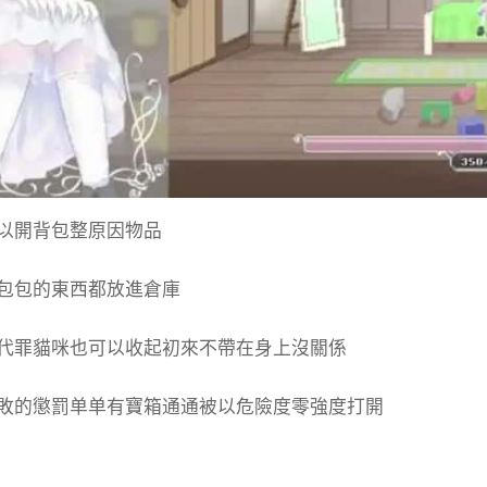
以開背包整原因物品
包包的東西都放進倉庫
代罪貓咪也可以收起初來不帶在身上沒關係
敗的懲罰单单有寶箱通通被以危險度零強度打開