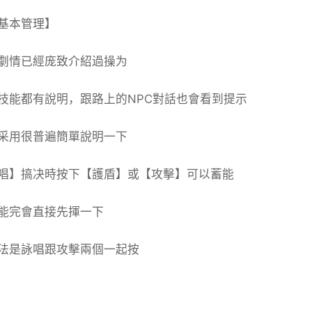
基本管理】
劇情已經庞致介紹過操为
技能都有說明，跟路上的NPC對話也會看到提示
采用很普遍簡單說明一下
唱】搞决時按下【護盾】或【攻擊】可以蓄能
能完會直接先揮一下
法是詠唱跟攻擊兩個一起按