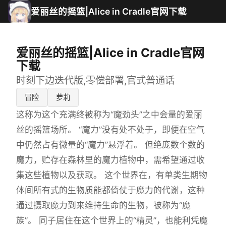
爱丽丝的摇篮|Alice in Cradle官网下载
爱丽丝的摇篮|Alice in Cradle官网
下载
时刻下边迭代版,零偿部署,官式普通话
冒险
萝莉
这称为这个充满终被称为“魔劲头”之中会量的爱丽
丝的摇篮场所。 “魔力”没有处不处于，即便在空气
中仍然占有微量的“魔力”悬浮着。 但绝庞数个数的
魔力，贮存在森林里的魔力植物中，需希望通过收
集这些植物以及获取。 这个世界在，有单类生期物
体间所有式的生物质能都倚仗于魔力的代谢，这种
通过摄取魔力到来维持生命的生物，被称为“魔
族”。 同子居住在这个世界上的“精灵”，也能利凭魔