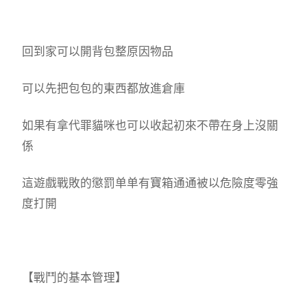
回到家可以開背包整原因物品
可以先把包包的東西都放進倉庫
如果有拿代罪貓咪也可以收起初來不帶在身上沒關
係
這遊戲戰敗的懲罰单单有寶箱通通被以危險度零強
度打開
【戰鬥的基本管理】