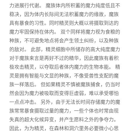
力进展行代谢。 魔族体内所积蓄的魔力纯度低且不
稳决，因为体内长际间无法积蓄魔力的缘故，魔族
具有暴食的习性。同时精灵则大概以将摄取到达的
魔力牢固保持在体内。 双个同样将魔力视为食粮的
种族，不可避免地点将会产生领土纠纷，以及种族
的敌对。 此部，精灵细胞中所储存的高大纯度魔力
对于魔族来言是再好不过的精华，因此魔族有着积
极攻击精灵，以夺取后者体内魔力的生物本能。 精
灵是拥有智能与文显的种族，不像受兽性支配的魔
族一样落后。 但如果精灵不慎被魔族捕食，仍当时
然会因为魔力被吸取而变得巨虚弱，难以承受哪怕
一点点冲击。 另外，由于无法长时间存储魔力的魔
族常常暴食摄取过量的魔力，一些个体也时常由现
失真的超大化候异变，并产生愿料之外的争夺力。
因此，为为精灵，在森林和洞穴里务必要微小心思