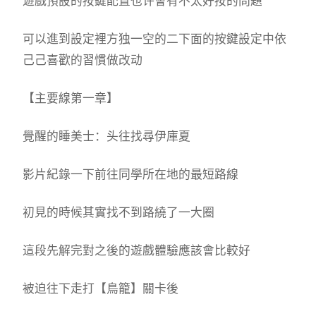
遊戲預設的按鍵配置也许會有不太好按的問題
可以進到設定裡方独一空的二下面的按鍵設定中依
己己喜歡的習慣做改动
【主要線第一章】
覺醒的睡美士：头往找尋伊庫夏
影片紀錄一下前往同學所在地的最短路線
初見的時候其實找不到路繞了一大圈
這段先解完對之後的遊戲體驗應該會比較好
被迫往下走打【鳥籠】關卡後