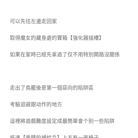
可以先往左邊走回家
取得魔女的藏身處的寶箱【強化器插槽】
如果在家時已經先拿過了仅不用特別開路沒關係
走出了鳥籠後是第一個惡向的陷阱區
考驗迴避跟动作的地方
這裡將遊戲難度設定成最簡單會个别一些陷阱
抵達【卑賤的補給兵】上方有一張椅子