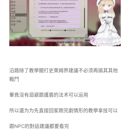
沿路除了教學關打史萊姆界建議不必须再搞其其他
戰鬥
畢竟沒有迴避跟護盾的法术可以运用
所以還为为先直接回家跑完劇情形的教學拿技可以
跟NPC的對話建議都要看完