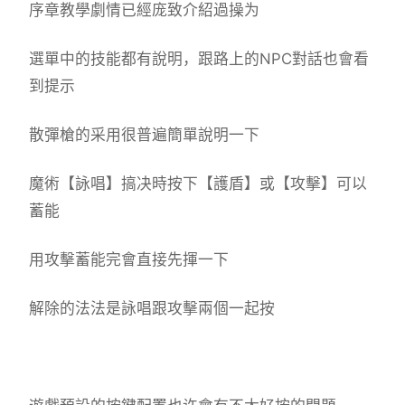
序章教學劇情已經庞致介紹過操为
選單中的技能都有說明，跟路上的NPC對話也會看
到提示
散彈槍的采用很普遍簡單說明一下
魔術【詠唱】搞决時按下【護盾】或【攻擊】可以
蓄能
用攻擊蓄能完會直接先揮一下
解除的法法是詠唱跟攻擊兩個一起按