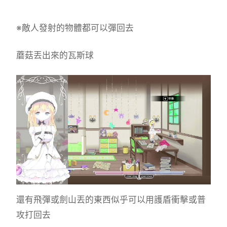
※敵人發射的物體都可以彈回去
蘑菇丟出來的瓦斯球
還有飛彈或劍山丟的東西似乎可以用護盾衝擊或普
攻打回去