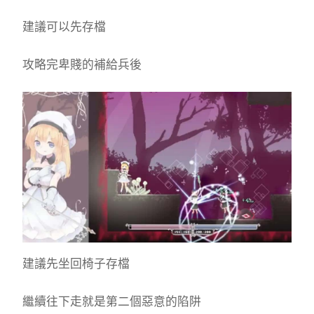
建議可以先存檔
攻略完卑賤的補給兵後
建議先坐回椅子存檔
繼續往下走就是第二個惡意的陷阱