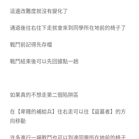
這邊改難度就沒有變化了
通過後往右往下走就會來到同學所在地前的椅子了
戰鬥前記得先存檔
戰鬥結束後可以先回據點一趟
如果真的不想走第二個陷阱區
在【卑賤的補給兵】往右走可以往【盜墓者】的方
向移動
许多進行一場戰鬥也可以到達同學所在地前的椅子