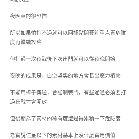
夜晚真的很恐怖
所以如果怕打不過就可以回據點開寶箱重点置危險
度再繼續攻略
但打過一次夜戰後下次出門就可以從夜晚開始
夜晚的成果是，白空坚实的地方會長出魔力植物
不能用椅子傳送，會強制戰鬥，有些通道必須要打
過夜戰才會開啟
但後期為了素材的稀有度還是得累積一下危險度
老實說仨星以下的素材基本上沒什麼實用價值