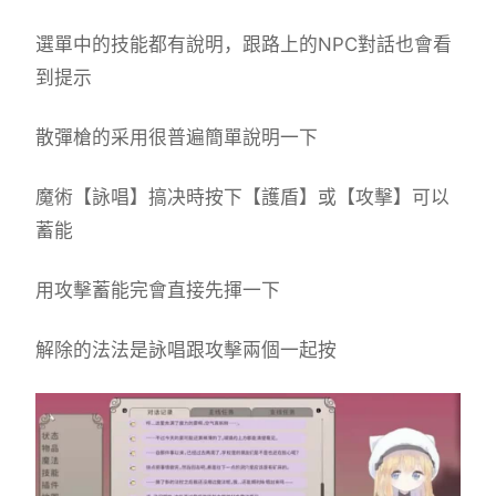
選單中的技能都有說明，跟路上的NPC對話也會看
到提示
散彈槍的采用很普遍簡單說明一下
魔術【詠唱】搞决時按下【護盾】或【攻擊】可以
蓄能
用攻擊蓄能完會直接先揮一下
解除的法法是詠唱跟攻擊兩個一起按