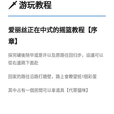
🗡️ 游玩教程
爱丽丝正在中式的摇篮教程【序
章】
採完礦後除毕或是许以及原路往回归步，设議可以
從右邊跳下面赴
回家的路往沿路打牆壁，路上會瞭望抵1個彩蛋
其中占有一個房間可以拿道具【代罪貓咪】