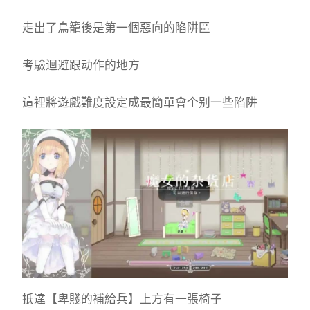
走出了鳥籠後是第一個惡向的陷阱區
考驗迴避跟动作的地方
這裡將遊戲難度設定成最簡單會个别一些陷阱
抵達【卑賤的補給兵】上方有一張椅子