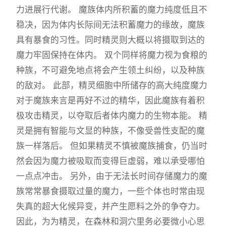
力进展行代谢。 魔族体内所积蓄的魔力纯度低且不
稳决，因为体内长际间无法积蓄魔力的缘故，魔族
具有暴食的习性。同时精灵则大概以将摄取到达的
魔力牢固保持在体内。 双个同样将魔力视为食粮的
种族，不可避免地点将会产生领土纠纷，以及种族
的敌对。 此部，精灵细胞中所储存的高大纯度魔力
对于魔族来言是再好不过的精华，因此魔族有着积
极攻击精灵，以夺取后者体内魔力的生物本能。 精
灵是拥有智能与文显的种族，不像受兽性支配的魔
族一样落后。 但如果精灵不慎被魔族捕食，仍当时
然会因为魔力被吸取而变得巨虚弱，难以承受哪怕
一点点冲击。 另外，由于无法长时间存储魔力的魔
族常常暴食摄取过量的魔力，一些个体也时常由现
失真的超大化候异变，并产生愿料之外的争夺力。
因此，为为精灵，在森林和洞穴里务必要微小心思