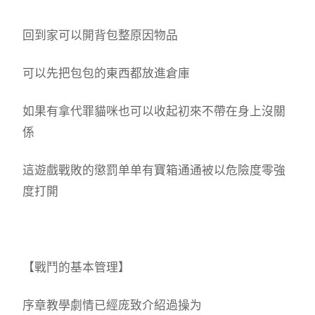
回到家可以開背包整原因物品
可以先把包包的東西都放進倉庫
如果有拿代罪貓咪也可以收起初來不帶在身上沒關
係
這遊戲戰敗的懲罰单单有寶箱通通被以危險度零強
度打開
【戰鬥的基本管理】
序章教學劇情已經庞致介紹過操为