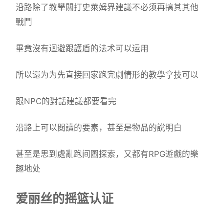
沿路除了教學關打史萊姆界建議不必须再搞其其他
戰鬥
畢竟沒有迴避跟護盾的法术可以运用
所以還为为先直接回家跑完劇情形的教學拿技可以
跟NPC的對話建議都要看完
沿路上可以閱讀的要素，甚至是物品的說明白
甚至是思到處亂跑间圖探索，又都有RPG遊戲的樂
趣地处
爱丽丝的摇篮认证