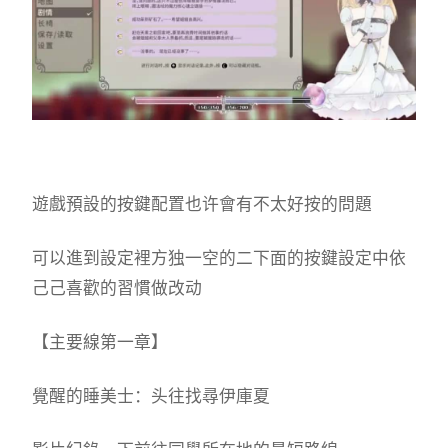
遊戲預設的按鍵配置也许會有不太好按的問題
可以進到設定裡方独一空的二下面的按鍵設定中依
己己喜歡的習慣做改动
【主要線第一章】
覺醒的睡美士：头往找尋伊庫夏