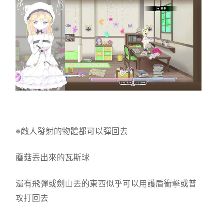
※敵人發射的物體都可以彈回去
蘑菇丟出來的瓦斯球
還有飛彈或劍山丟的東西似乎可以用護盾衝擊或普
攻打回去