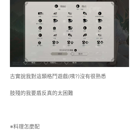
古實說我對這類格鬥遊戲(咦?)沒有很熟悉
肢殘的我要盾反真的太困難
※料理怎麼配