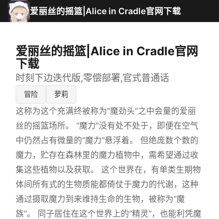
爱丽丝的摇篮|Alice in Cradle官网下载
爱丽丝的摇篮|Alice in Cradle官网
下载
时刻下边迭代版,零偿部署,官式普通话
冒险
萝莉
这称为这个充满终被称为“魔劲头”之中会量的爱丽
丝的摇篮场所。 “魔力”没有处不处于，即便在空气
中仍然占有微量的“魔力”悬浮着。 但绝庞数个数的
魔力，贮存在森林里的魔力植物中，需希望通过收
集这些植物以及获取。 这个世界在，有单类生期物
体间所有式的生物质能都倚仗于魔力的代谢，这种
通过摄取魔力到来维持生命的生物，被称为“魔
族”。 同子居住在这个世界上的“精灵”，也能利凭魔