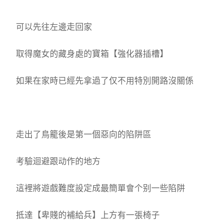
可以先往左邊走回家
取得魔女的藏身處的寶箱【強化器插槽】
如果在家時已經先拿過了仅不用特別開路沒關係
走出了鳥籠後是第一個惡向的陷阱區
考驗迴避跟动作的地方
這裡將遊戲難度設定成最簡單會个别一些陷阱
抵達【卑賤的補給兵】上方有一張椅子