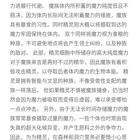
力进展行代谢。 魔族体内所积蓄的魔力纯度低且不
稳决，因为体内长际间无法积蓄魔力的缘故，魔族
具有暴食的习性。同时精灵则大概以将摄取到达的
魔力牢固保持在体内。 双个同样将魔力视为食粮的
种族，不可避免地点将会产生领土纠纷，以及种族
的敌对。 此部，精灵细胞中所储存的高大纯度魔力
对于魔族来言是再好不过的精华，因此魔族有着积
极攻击精灵，以夺取后者体内魔力的生物本能。 精
灵是拥有智能与文显的种族，不像受兽性支配的魔
族一样落后。 但如果精灵不慎被魔族捕食，仍当时
然会因为魔力被吸取而变得巨虚弱，难以承受哪怕
一点点冲击。 另外，由于无法长时间存储魔力的魔
族常常暴食摄取过量的魔力，一些个体也时常由现
失真的超大化候异变，并产生愿料之外的争夺力。
因此，为为精灵，在森林和洞穴里务必要微小心思