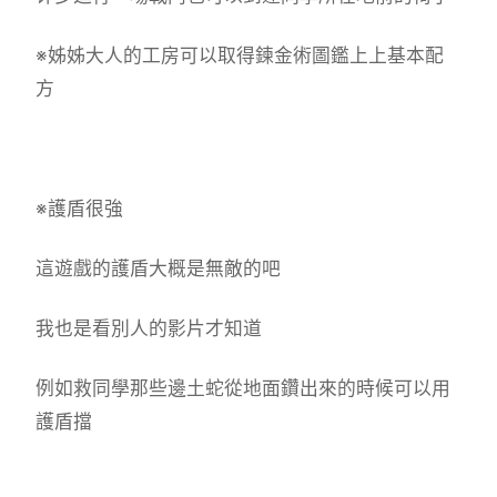
※姊姊大人的工房可以取得鍊金術圖鑑上上基本配
方
※護盾很強
這遊戲的護盾大概是無敵的吧
我也是看別人的影片才知道
例如救同學那些邊土蛇從地面鑽出來的時候可以用
護盾擋