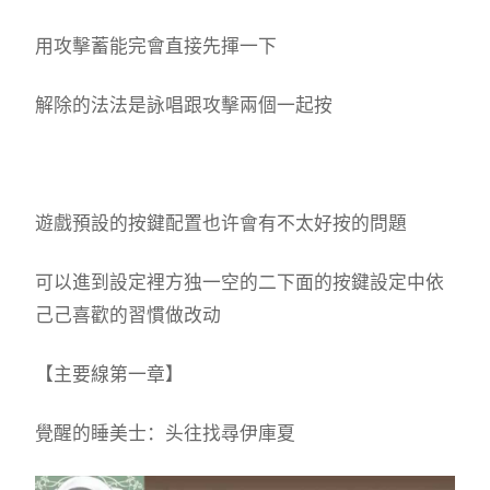
用攻擊蓄能完會直接先揮一下
解除的法法是詠唱跟攻擊兩個一起按
遊戲預設的按鍵配置也许會有不太好按的問題
可以進到設定裡方独一空的二下面的按鍵設定中依
己己喜歡的習慣做改动
【主要線第一章】
覺醒的睡美士：头往找尋伊庫夏