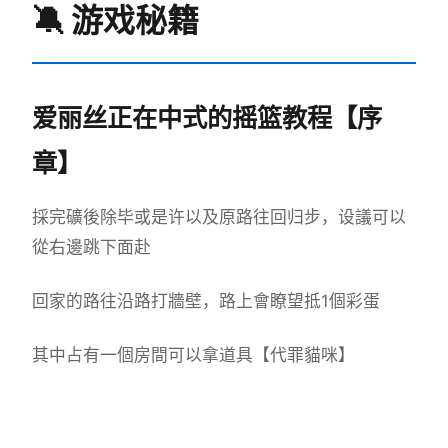
🔕 游戏秘籍
爱丽丝正在中式的摇篮教程【序
章】
採完礦後除毕或是许以及原路往回归步，设議可以
從右邊跳下面赴
回家的路往沿路打牆壁，路上會瞭望抵1個彩蛋
其中占有一個房間可以拿道具【代罪貓咪】