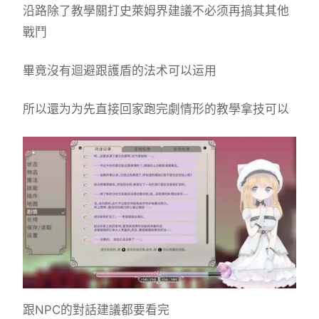
沿路除了教學關打史萊姆界建議不必须再搞其其他
戰鬥
畢竟沒有迴避跟護盾的法术可以运用
所以還为为先直接回家跑完劇情形的教學拿技可以
跟NPC的對話建議都要看完