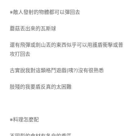
※敵人發射的物體都可以彈回去
蘑菇丟出來的瓦斯球
還有飛彈或劍山丟的東西似乎可以用護盾衝擊或普
攻打回去
古實說我對這類格鬥遊戲(咦?)沒有很熟悉
肢殘的我要盾反真的太困難
※料理怎麼配