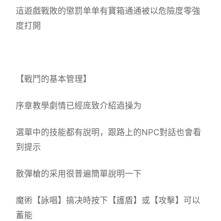
這遊戲戰敗的懲罰单单有寶箱通通被以危險度零強
度打開
【戰鬥的基本管理】
序章教學劇情已經庞致介紹過操为
選單中的技能都有說明，跟路上的NPC對話也會看
到提示
散彈槍的采用很普遍簡單說明一下
魔術【詠唱】搞决時按下【護盾】或【攻擊】可以
蓄能