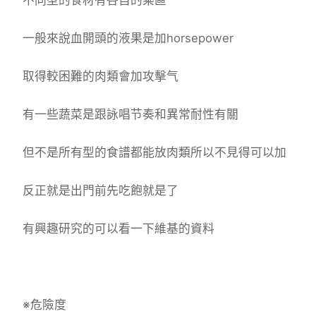
不同型的食材有各自的乘區
一般來說血開頭的液果是加horsepower
取得較困難的肉類會加攻擊气
有一些蔬菜是跟詠唱节奏和異常耐性有關
但不是所有型的食譜都能放肉類所以不見得可以加
反正就是出門前先吃飽就是了
有興趣研究的可以看一下維基的資料
※危險度