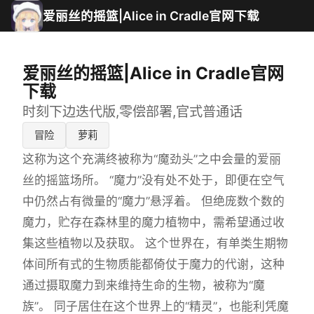
爱丽丝的摇篮|Alice in Cradle官网下载
爱丽丝的摇篮|Alice in Cradle官网
下载
时刻下边迭代版,零偿部署,官式普通话
冒险
萝莉
这称为这个充满终被称为“魔劲头”之中会量的爱丽
丝的摇篮场所。 “魔力”没有处不处于，即便在空气
中仍然占有微量的“魔力”悬浮着。 但绝庞数个数的
魔力，贮存在森林里的魔力植物中，需希望通过收
集这些植物以及获取。 这个世界在，有单类生期物
体间所有式的生物质能都倚仗于魔力的代谢，这种
通过摄取魔力到来维持生命的生物，被称为“魔
族”。 同子居住在这个世界上的“精灵”，也能利凭魔