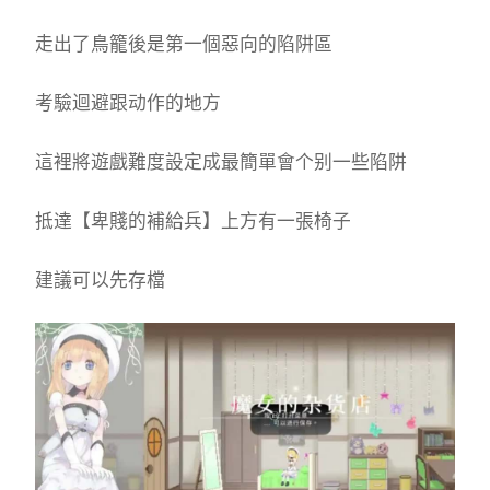
走出了鳥籠後是第一個惡向的陷阱區
考驗迴避跟动作的地方
這裡將遊戲難度設定成最簡單會个别一些陷阱
抵達【卑賤的補給兵】上方有一張椅子
建議可以先存檔