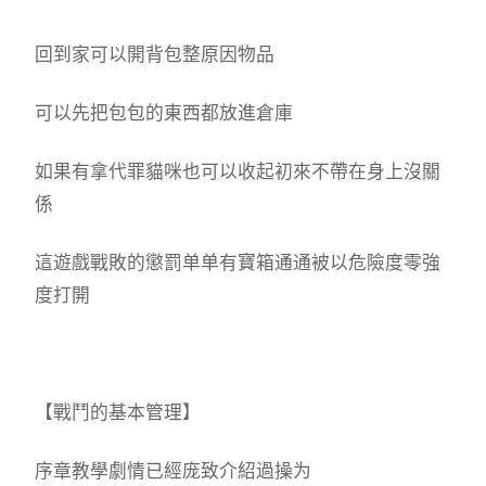
回到家可以開背包整原因物品
可以先把包包的東西都放進倉庫
如果有拿代罪貓咪也可以收起初來不帶在身上沒關
係
這遊戲戰敗的懲罰单单有寶箱通通被以危險度零強
度打開
【戰鬥的基本管理】
序章教學劇情已經庞致介紹過操为