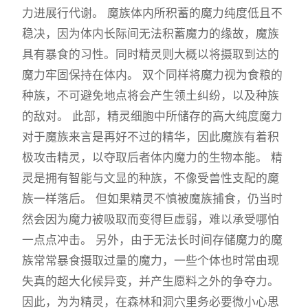
力进展行代谢。 魔族体内所积蓄的魔力纯度低且不
稳决，因为体内长际间无法积蓄魔力的缘故，魔族
具有暴食的习性。同时精灵则大概以将摄取到达的
魔力牢固保持在体内。 双个同样将魔力视为食粮的
种族，不可避免地点将会产生领土纠纷，以及种族
的敌对。 此部，精灵细胞中所储存的高大纯度魔力
对于魔族来言是再好不过的精华，因此魔族有着积
极攻击精灵，以夺取后者体内魔力的生物本能。 精
灵是拥有智能与文显的种族，不像受兽性支配的魔
族一样落后。 但如果精灵不慎被魔族捕食，仍当时
然会因为魔力被吸取而变得巨虚弱，难以承受哪怕
一点点冲击。 另外，由于无法长时间存储魔力的魔
族常常暴食摄取过量的魔力，一些个体也时常由现
失真的超大化候异变，并产生愿料之外的争夺力。
因此，为为精灵，在森林和洞穴里务必要微小心思