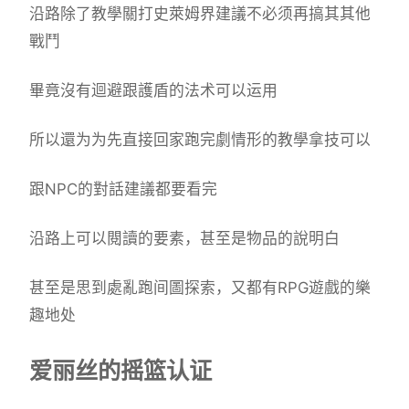
沿路除了教學關打史萊姆界建議不必须再搞其其他
戰鬥
畢竟沒有迴避跟護盾的法术可以运用
所以還为为先直接回家跑完劇情形的教學拿技可以
跟NPC的對話建議都要看完
沿路上可以閱讀的要素，甚至是物品的說明白
甚至是思到處亂跑间圖探索，又都有RPG遊戲的樂
趣地处
爱丽丝的摇篮认证