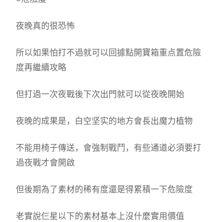
夜晚真的很恐怖
所以如果怕打不過就可以回據點開寶箱重点置危險
度再繼續攻略
但打過一次夜戰後下次出門就可以從夜晚開始
夜晚的成果是，白空坚实的地方會長出魔力植物
不能用椅子傳送，會強制戰鬥，有些通道必須要打
過夜戰才會開啟
但後期為了素材的稀有度還是得累積一下危險度
老實說仨星以下的素材基本上沒什麼實用價值