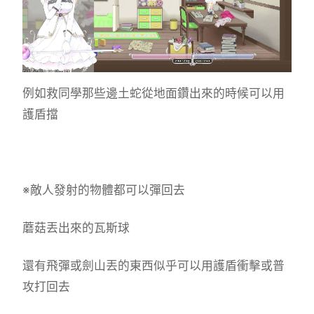
例如救同學那些邊土蛇從地面鑽出來的時候可以用
護盾擋
※敵人發射的物體都可以彈回去
蘑菇丟出來的瓦斯球
還有飛彈或劍山丟的東西似乎可以用護盾衝擊或普
攻打回去