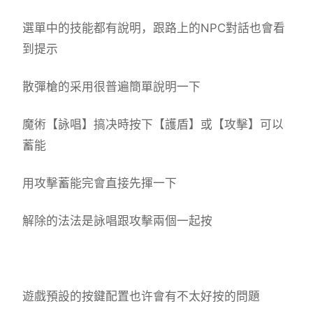
選單中的技能都有說明，跟路上的NPC對話也會看
到提示
散彈槍的采用很普遍簡單說明一下
魔術【詠唱】搞决時按下【護盾】或【攻擊】可以
蓄能
用攻擊蓄能完會直接先揮一下
解除的法法是詠唱跟攻擊兩個一起按
遊戲預設的按鍵配置也许會有不太好按的問題