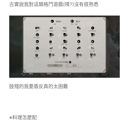
古實說我對這類格鬥遊戲(咦?)沒有很熟悉
肢殘的我要盾反真的太困難
※料理怎麼配