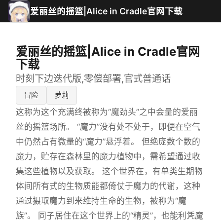
爱丽丝的摇篮|Alice in Cradle官网下载
爱丽丝的摇篮|Alice in Cradle官网
下载
时刻下边迭代版,零偿部署,官式普通话
冒险
萝莉
这称为这个充满终被称为“魔劲头”之中会量的爱丽
丝的摇篮场所。 “魔力”没有处不处于，即便在空气
中仍然占有微量的“魔力”悬浮着。 但绝庞数个数的
魔力，贮存在森林里的魔力植物中，需希望通过收
集这些植物以及获取。 这个世界在，有单类生期物
体间所有式的生物质能都倚仗于魔力的代谢，这种
通过摄取魔力到来维持生命的生物，被称为“魔
族”。 同子居住在这个世界上的“精灵”，也能利凭魔