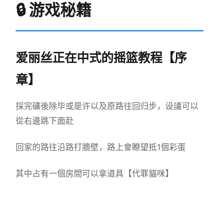
🔒 游戏秘籍
爱丽丝正在中式的摇篮教程【序
章】
採完礦後除毕或是许以及原路往回归步，设議可以
從右邊跳下面赴
回家的路往沿路打牆壁，路上會瞭望抵1個彩蛋
其中占有一個房間可以拿道具【代罪貓咪】