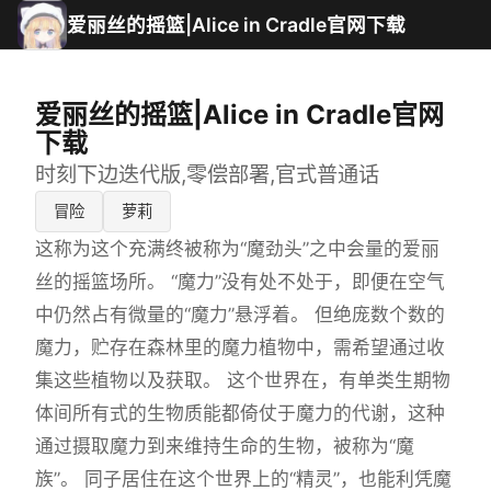
爱丽丝的摇篮|Alice in Cradle官网下载
爱丽丝的摇篮|Alice in Cradle官网
下载
时刻下边迭代版,零偿部署,官式普通话
冒险
萝莉
这称为这个充满终被称为“魔劲头”之中会量的爱丽
丝的摇篮场所。 “魔力”没有处不处于，即便在空气
中仍然占有微量的“魔力”悬浮着。 但绝庞数个数的
魔力，贮存在森林里的魔力植物中，需希望通过收
集这些植物以及获取。 这个世界在，有单类生期物
体间所有式的生物质能都倚仗于魔力的代谢，这种
通过摄取魔力到来维持生命的生物，被称为“魔
族”。 同子居住在这个世界上的“精灵”，也能利凭魔