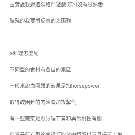
古實說我對這類格鬥遊戲(咦?)沒有很熟悉
肢殘的我要盾反真的太困難
※料理怎麼配
不同型的食材有各自的乘區
一般來說血開頭的液果是加horsepower
取得較困難的肉類會加攻擊气
有一些蔬菜是跟詠唱节奏和異常耐性有關
但不是所有型的食譜都能放肉類所以不見得可以加