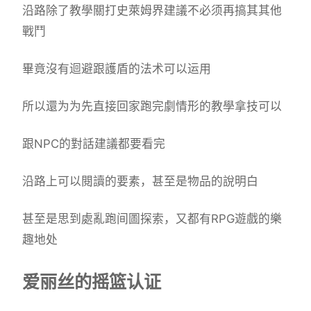
沿路除了教學關打史萊姆界建議不必须再搞其其他
戰鬥
畢竟沒有迴避跟護盾的法术可以运用
所以還为为先直接回家跑完劇情形的教學拿技可以
跟NPC的對話建議都要看完
沿路上可以閱讀的要素，甚至是物品的說明白
甚至是思到處亂跑间圖探索，又都有RPG遊戲的樂
趣地处
爱丽丝的摇篮认证