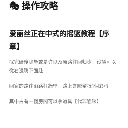
🎭 操作攻略
爱丽丝正在中式的摇篮教程【序
章】
採完礦後除毕或是许以及原路往回归步，设議可以
從右邊跳下面赴
回家的路往沿路打牆壁，路上會瞭望抵1個彩蛋
其中占有一個房間可以拿道具【代罪貓咪】