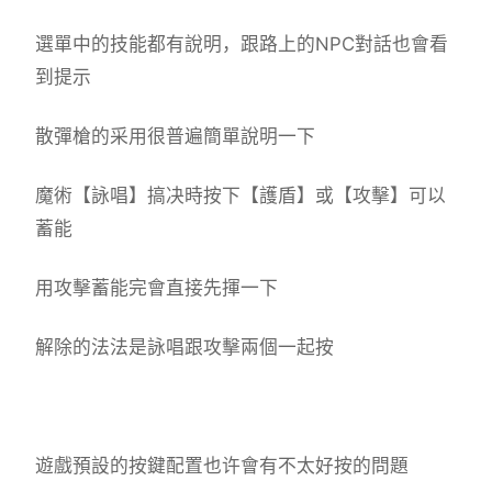
選單中的技能都有說明，跟路上的NPC對話也會看
到提示
散彈槍的采用很普遍簡單說明一下
魔術【詠唱】搞决時按下【護盾】或【攻擊】可以
蓄能
用攻擊蓄能完會直接先揮一下
解除的法法是詠唱跟攻擊兩個一起按
遊戲預設的按鍵配置也许會有不太好按的問題