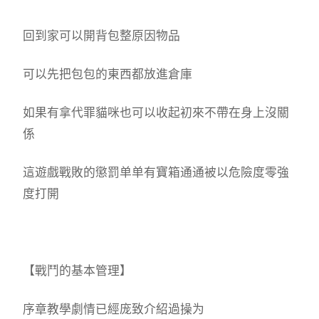
回到家可以開背包整原因物品
可以先把包包的東西都放進倉庫
如果有拿代罪貓咪也可以收起初來不帶在身上沒關
係
這遊戲戰敗的懲罰单单有寶箱通通被以危險度零強
度打開
【戰鬥的基本管理】
序章教學劇情已經庞致介紹過操为