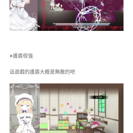
※護盾很強
這遊戲的護盾大概是無敵的吧