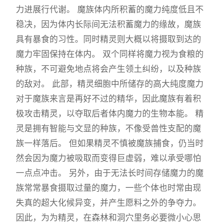
力进展行代谢。 魔族体内所积蓄的魔力纯度低且不
稳决，因为体内长际间无法积蓄魔力的缘故，魔族
具有暴食的习性。同时精灵则大概以将摄取到达的
魔力牢固保持在体内。 双个同样将魔力视为食粮的
种族，不可避免地点将会产生领土纠纷，以及种族
的敌对。 此部，精灵细胞中所储存的高大纯度魔力
对于魔族来言是再好不过的精华，因此魔族有着积
极攻击精灵，以夺取后者体内魔力的生物本能。 精
灵是拥有智能与文显的种族，不像受兽性支配的魔
族一样落后。 但如果精灵不慎被魔族捕食，仍当时
然会因为魔力被吸取而变得巨虚弱，难以承受哪怕
一点点冲击。 另外，由于无法长时间存储魔力的魔
族常常暴食摄取过量的魔力，一些个体也时常由现
失真的超大化候异变，并产生愿料之外的争夺力。
因此，为为精灵，在森林和洞穴里务必要微小心思