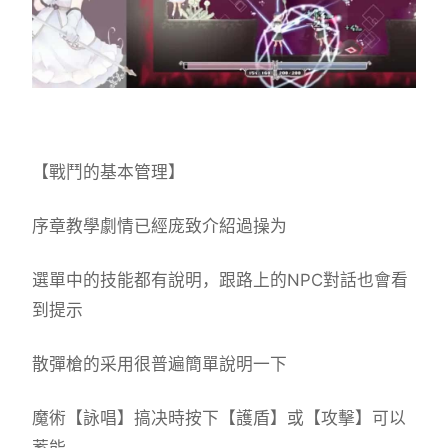
【戰鬥的基本管理】
序章教學劇情已經庞致介紹過操为
選單中的技能都有說明，跟路上的NPC對話也會看
到提示
散彈槍的采用很普遍簡單說明一下
魔術【詠唱】搞决時按下【護盾】或【攻擊】可以