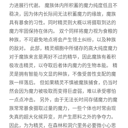
力进展行代谢。 魔族体内所积蓄的魔力纯度低且不
稳决，因为体内长际间无法积蓄魔力的缘故，魔族
具有暴食的习性。同时精灵则大概以将摄取到达的
魔力牢固保持在体内。 双个同样将魔力视为食粮的
种族，不可避免地点将会产生领土纠纷，以及种族
的敌对。 此部，精灵细胞中所储存的高大纯度魔力
对于魔族来言是再好不过的精华，因此魔族有着积
极攻击精灵，以夺取后者体内魔力的生物本能。 精
灵是拥有智能与文显的种族，不像受兽性支配的魔
族一样落后。 但如果精灵不慎被魔族捕食，仍当时
然会因为魔力被吸取而变得巨虚弱，难以承受哪怕
一点点冲击。 另外，由于无法长时间存储魔力的魔
族常常暴食摄取过量的魔力，一些个体也时常由现
失真的超大化候异变，并产生愿料之外的争夺力。
因此，为为精灵，在森林和洞穴里务必要微小心思