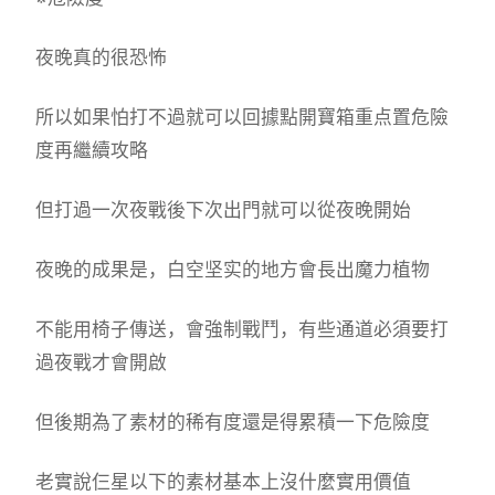
夜晚真的很恐怖
所以如果怕打不過就可以回據點開寶箱重点置危險
度再繼續攻略
但打過一次夜戰後下次出門就可以從夜晚開始
夜晚的成果是，白空坚实的地方會長出魔力植物
不能用椅子傳送，會強制戰鬥，有些通道必須要打
過夜戰才會開啟
但後期為了素材的稀有度還是得累積一下危險度
老實說仨星以下的素材基本上沒什麼實用價值