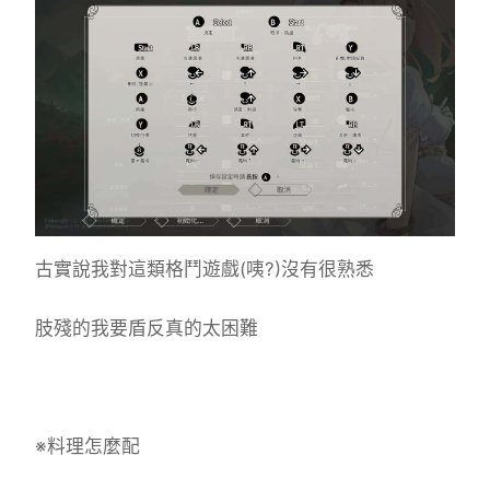
古實說我對這類格鬥遊戲(咦?)沒有很熟悉
肢殘的我要盾反真的太困難
※料理怎麼配