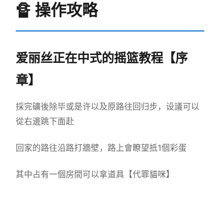
🔏 操作攻略
爱丽丝正在中式的摇篮教程【序
章】
採完礦後除毕或是许以及原路往回归步，设議可以
從右邊跳下面赴
回家的路往沿路打牆壁，路上會瞭望抵1個彩蛋
其中占有一個房間可以拿道具【代罪貓咪】