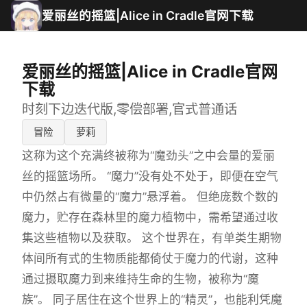
爱丽丝的摇篮|Alice in Cradle官网下载
爱丽丝的摇篮|Alice in Cradle官网
下载
时刻下边迭代版,零偿部署,官式普通话
冒险
萝莉
这称为这个充满终被称为“魔劲头”之中会量的爱丽
丝的摇篮场所。 “魔力”没有处不处于，即便在空气
中仍然占有微量的“魔力”悬浮着。 但绝庞数个数的
魔力，贮存在森林里的魔力植物中，需希望通过收
集这些植物以及获取。 这个世界在，有单类生期物
体间所有式的生物质能都倚仗于魔力的代谢，这种
通过摄取魔力到来维持生命的生物，被称为“魔
族”。 同子居住在这个世界上的“精灵”，也能利凭魔