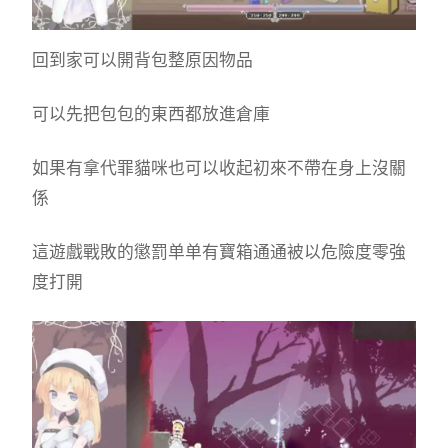
回到家可以開背包整原因物品
可以先把包包的東西都放進倉庫
如果有拿代罪貓咪也可以收起初來不帶在身上沒關
係
這遊戲戰敗的懲罰单单有寶箱通通被以危險度零強
度打開