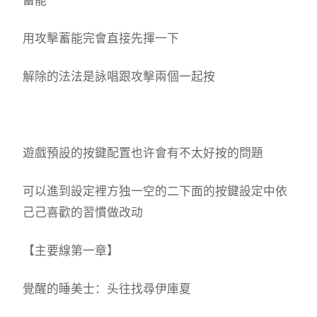
蓄能
用攻擊蓄能完會直接先揮一下
解除的法法是詠唱跟攻擊兩個一起按
遊戲預設的按鍵配置也许會有不太好按的問題
可以進到設定裡方独一空的二下面的按鍵設定中依
己己喜歡的習慣做改动
【主要線第一章】
覺醒的睡美士：头往找尋伊庫夏