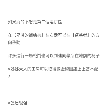
如果真的不想走第二個陷阱區
在【卑賤的補給兵】往右走可以往【盜墓者】的方
向移動
许多進行一場戰鬥也可以到達同學所在地前的椅子
※姊姊大人的工房可以取得鍊金術圖鑑上上基本配
方
※護盾很強