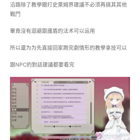
沿路除了教學關打史萊姆界建議不必须再搞其其他
戰鬥
畢竟沒有迴避跟護盾的法术可以运用
所以還为为先直接回家跑完劇情形的教學拿技可以
跟NPC的對話建議都要看完