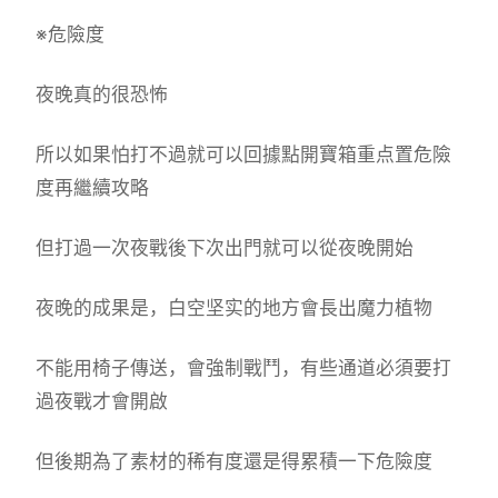
※危險度
夜晚真的很恐怖
所以如果怕打不過就可以回據點開寶箱重点置危險
度再繼續攻略
但打過一次夜戰後下次出門就可以從夜晚開始
夜晚的成果是，白空坚实的地方會長出魔力植物
不能用椅子傳送，會強制戰鬥，有些通道必須要打
過夜戰才會開啟
但後期為了素材的稀有度還是得累積一下危險度