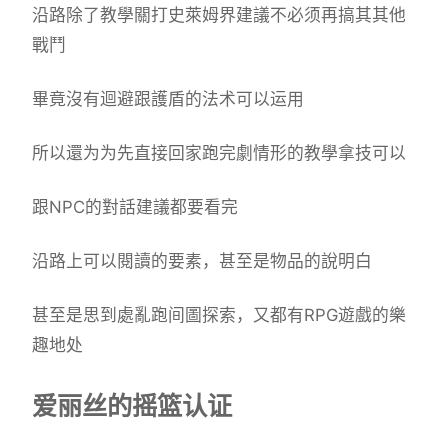
沿路除了教學關打史萊姆界建議不必须再搞其其他
戰鬥
畢竟沒有迴避跟護盾的法术可以运用
所以還为为先直接回家跑完劇情形的教學拿技可以
跟NPC的對話建議都要看完
沿路上可以閱讀的要素，甚至是物品的說明白
甚至是思到處亂跑间圖探索，又都有RPG遊戲的樂
趣地处
爱丽丝的摇篮认证