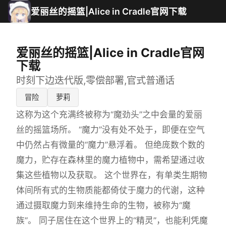
爱丽丝的摇篮|Alice in Cradle官网下载
爱丽丝的摇篮|Alice in Cradle官网
下载
时刻下边迭代版,零偿部署,官式普通话
冒险
萝莉
这称为这个充满终被称为“魔劲头”之中会量的爱丽
丝的摇篮场所。 “魔力”没有处不处于，即便在空气
中仍然占有微量的“魔力”悬浮着。 但绝庞数个数的
魔力，贮存在森林里的魔力植物中，需希望通过收
集这些植物以及获取。 这个世界在，有单类生期物
体间所有式的生物质能都倚仗于魔力的代谢，这种
通过摄取魔力到来维持生命的生物，被称为“魔
族”。 同子居住在这个世界上的“精灵”，也能利凭魔