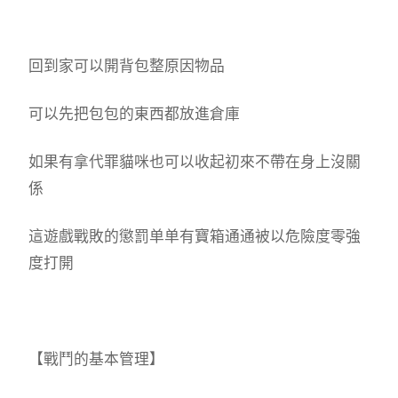
回到家可以開背包整原因物品
可以先把包包的東西都放進倉庫
如果有拿代罪貓咪也可以收起初來不帶在身上沒關
係
這遊戲戰敗的懲罰单单有寶箱通通被以危險度零強
度打開
【戰鬥的基本管理】