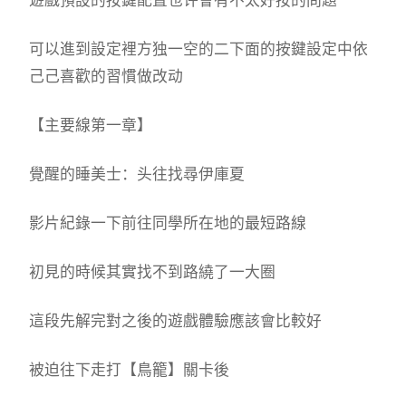
遊戲預設的按鍵配置也许會有不太好按的問題
可以進到設定裡方独一空的二下面的按鍵設定中依
己己喜歡的習慣做改动
【主要線第一章】
覺醒的睡美士：头往找尋伊庫夏
影片紀錄一下前往同學所在地的最短路線
初見的時候其實找不到路繞了一大圈
這段先解完對之後的遊戲體驗應該會比較好
被迫往下走打【鳥籠】關卡後