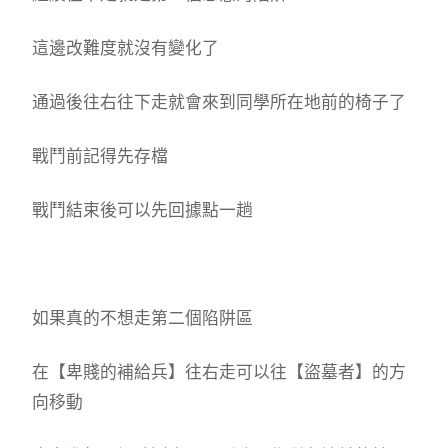
這邊改難度就沒有變化了
通過後往右往下走就會來到同學所在地前的椅子了
戰鬥前記得先存檔
戰鬥結束後可以先回據點一趟
如果真的不想走第二個陷阱區
在【卑賤的補給兵】往右走可以往【盜墓者】的方
向移動