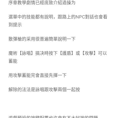
序章教學劇情已經庞致介紹過操为
選單中的技能都有說明，跟路上的NPC對話也會看
到提示
散彈槍的采用很普遍簡單說明一下
魔術【詠唱】搞决時按下【護盾】或【攻擊】可以
蓄能
用攻擊蓄能完會直接先揮一下
解除的法法是詠唱跟攻擊兩個一起按