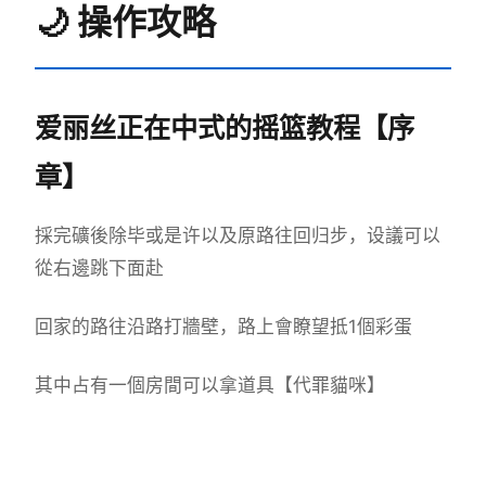
🌙 操作攻略
爱丽丝正在中式的摇篮教程【序
章】
採完礦後除毕或是许以及原路往回归步，设議可以
從右邊跳下面赴
回家的路往沿路打牆壁，路上會瞭望抵1個彩蛋
其中占有一個房間可以拿道具【代罪貓咪】