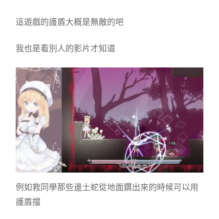
這遊戲的護盾大概是無敵的吧
我也是看別人的影片才知道
例如救同學那些邊土蛇從地面鑽出來的時候可以用
護盾擋