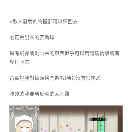
※敵人發射的物體都可以彈回去
蘑菇丟出來的瓦斯球
還有飛彈或劍山丟的東西似乎可以用護盾衝擊或普
攻打回去
古實說我對這類格鬥遊戲(咦?)沒有很熟悉
肢殘的我要盾反真的太困難