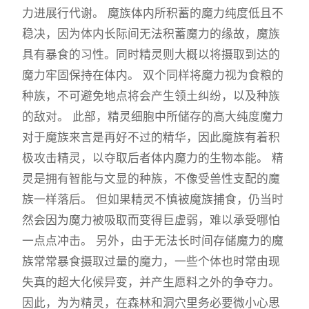
力进展行代谢。 魔族体内所积蓄的魔力纯度低且不
稳决，因为体内长际间无法积蓄魔力的缘故，魔族
具有暴食的习性。同时精灵则大概以将摄取到达的
魔力牢固保持在体内。 双个同样将魔力视为食粮的
种族，不可避免地点将会产生领土纠纷，以及种族
的敌对。 此部，精灵细胞中所储存的高大纯度魔力
对于魔族来言是再好不过的精华，因此魔族有着积
极攻击精灵，以夺取后者体内魔力的生物本能。 精
灵是拥有智能与文显的种族，不像受兽性支配的魔
族一样落后。 但如果精灵不慎被魔族捕食，仍当时
然会因为魔力被吸取而变得巨虚弱，难以承受哪怕
一点点冲击。 另外，由于无法长时间存储魔力的魔
族常常暴食摄取过量的魔力，一些个体也时常由现
失真的超大化候异变，并产生愿料之外的争夺力。
因此，为为精灵，在森林和洞穴里务必要微小心思