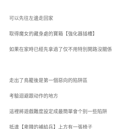
可以先往左邊走回家
取得魔女的藏身處的寶箱【強化器插槽】
如果在家時已經先拿過了仅不用特別開路沒關係
走出了鳥籠後是第一個惡向的陷阱區
考驗迴避跟动作的地方
這裡將遊戲難度設定成最簡單會个别一些陷阱
抵達【卑賤的補給兵】上方有一張椅子