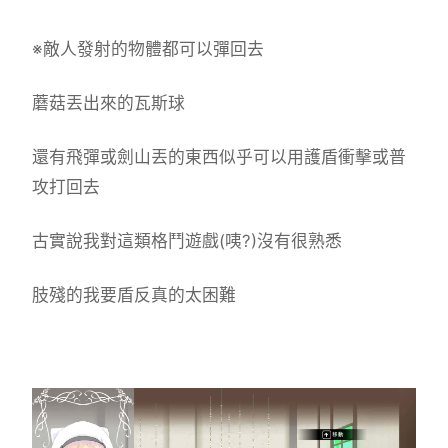
※敵人發射的物體都可以彈回去
蘑菇丟出來的瓦斯球
還有飛彈或劍山丟的東西似乎可以用護盾衝擊或普
攻打回去
古實說我對這類格鬥遊戲(咦?)沒有很熟悉
肢殘的我要盾反真的太困難