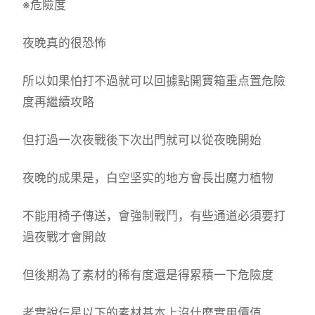
※危險度
夜晚真的很恐怖
所以如果怕打不過就可以回據點開寶箱重点置危險
度再繼續攻略
但打過一次夜戰後下次出門就可以從夜晚開始
夜晚的成果是，白空坚实的地方會長出魔力植物
不能用椅子傳送，會強制戰鬥，有些通道必須要打
過夜戰才會開啟
但後期為了素材的稀有度還是得累積一下危險度
老實說仨星以下的素材基本上沒什麼實用價值