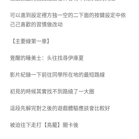
可以進到設定裡方独一空的二下面的按鍵設定中依
己己喜歡的習慣做改动
【主要線第一章】
覺醒的睡美士：头往找尋伊庫夏
影片紀錄一下前往同學所在地的最短路線
初見的時候其實找不到路繞了一大圈
這段先解完對之後的遊戲體驗應該會比較好
被迫往下走打【鳥籠】關卡後