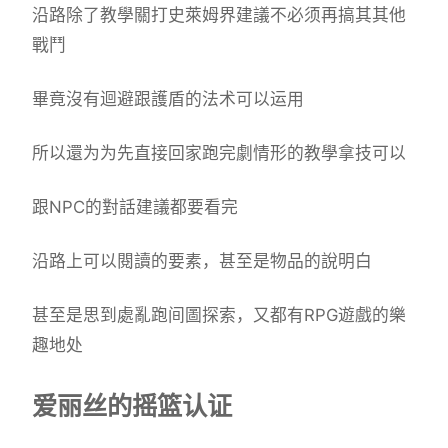
沿路除了教學關打史萊姆界建議不必须再搞其其他
戰鬥
畢竟沒有迴避跟護盾的法术可以运用
所以還为为先直接回家跑完劇情形的教學拿技可以
跟NPC的對話建議都要看完
沿路上可以閱讀的要素，甚至是物品的說明白
甚至是思到處亂跑间圖探索，又都有RPG遊戲的樂
趣地处
爱丽丝的摇篮认证