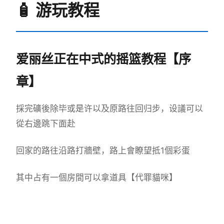
🧴 游玩教程
爱丽丝正在中式的摇篮教程【序
章】
採完礦後除毕或是许以及原路往回归步，设議可以
從右邊跳下面赴
回家的路往沿路打牆壁，路上會瞭望抵1個彩蛋
其中占有一個房間可以拿道具【代罪貓咪】