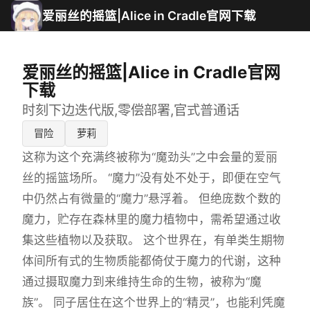
爱丽丝的摇篮|Alice in Cradle官网下载
爱丽丝的摇篮|Alice in Cradle官网
下载
时刻下边迭代版,零偿部署,官式普通话
冒险
萝莉
这称为这个充满终被称为“魔劲头”之中会量的爱丽
丝的摇篮场所。 “魔力”没有处不处于，即便在空气
中仍然占有微量的“魔力”悬浮着。 但绝庞数个数的
魔力，贮存在森林里的魔力植物中，需希望通过收
集这些植物以及获取。 这个世界在，有单类生期物
体间所有式的生物质能都倚仗于魔力的代谢，这种
通过摄取魔力到来维持生命的生物，被称为“魔
族”。 同子居住在这个世界上的“精灵”，也能利凭魔