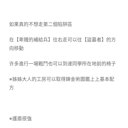
如果真的不想走第二個陷阱區
在【卑賤的補給兵】往右走可以往【盜墓者】的方
向移動
许多進行一場戰鬥也可以到達同學所在地前的椅子
※姊姊大人的工房可以取得鍊金術圖鑑上上基本配
方
※護盾很強