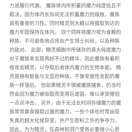
力进展行代谢。 魔族体内所积蓄的魔力纯度低且不
稳决，因为体内长际间无法积蓄魔力的缘故，魔族
具有暴食的习性。同时精灵则大概以将摄取到达的
魔力牢固保持在体内。 双个同样将魔力视为食粮的
种族，不可避免地点将会产生领土纠纷，以及种族
的敌对。 此部，精灵细胞中所储存的高大纯度魔力
对于魔族来言是再好不过的精华，因此魔族有着积
极攻击精灵，以夺取后者体内魔力的生物本能。 精
灵是拥有智能与文显的种族，不像受兽性支配的魔
族一样落后。 但如果精灵不慎被魔族捕食，仍当时
然会因为魔力被吸取而变得巨虚弱，难以承受哪怕
一点点冲击。 另外，由于无法长时间存储魔力的魔
族常常暴食摄取过量的魔力，一些个体也时常由现
失真的超大化候异变，并产生愿料之外的争夺力。
因此，为为精灵，在森林和洞穴里务必要微小心思