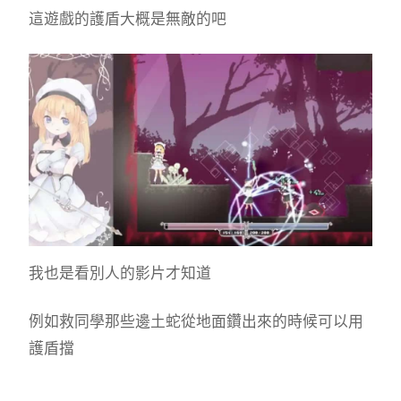
這遊戲的護盾大概是無敵的吧
我也是看別人的影片才知道
例如救同學那些邊土蛇從地面鑽出來的時候可以用
護盾擋