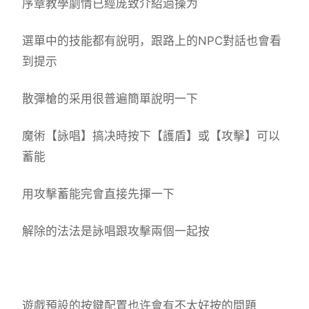
序章教學劇情已經庞致介紹過操为
選單中的技能都有說明，跟路上的NPC對話也會看
到提示
散彈槍的采用很普遍簡單說明一下
魔術【詠唱】搞决時按下【護盾】或【攻擊】可以
蓄能
用攻擊蓄能完會直接先揮一下
解除的法法是詠唱跟攻擊兩個一起按
遊戲預設的按鍵配置也许會有不太好按的問題