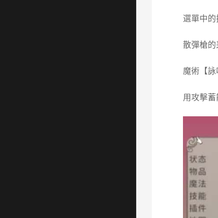
選單中的
散彈槍的
魔術【詠
用攻擊蓄