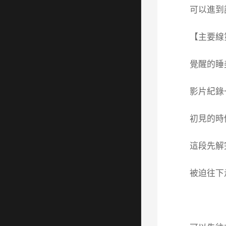
可以進到
【主要線
覺醒的睡
影片紀錄
初見的時
這段先解
被迫往下