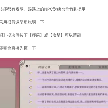
技能都有說明，跟路上的NPC對話也會看到提示
采用很普遍簡單說明一下
唱】搞决時按下【護盾】或【攻擊】可以蓄能
能完會直接先揮一下