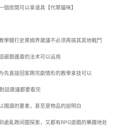
一個房間可以拿道具【代罪貓咪】
教學關打史萊姆界建議不必须再搞其其他戰鬥
迴避跟護盾的法术可以运用
为先直接回家跑完劇情形的教學拿技可以
的對話建議都要看完
以閱讀的要素，甚至是物品的說明白
到處亂跑间圖探索，又都有RPG遊戲的樂趣地处