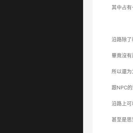
其中占有
沿路除了
畢竟沒有
所以還为
跟NPC
沿路上可
甚至是思