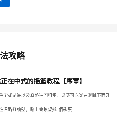
玩法攻略
丝正在中式的摇篮教程【序章】
除毕或是许以及原路往回归步，设議可以從右邊跳下面赴
往沿路打牆壁，路上會瞭望抵1個彩蛋