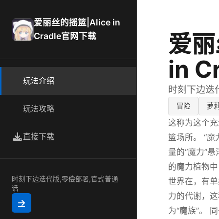
爱丽丝的摇篮|Alice in
爱丽
Cradle官网下载
in 
玩法介绍
时刻下边迭
冒险
萝
玩法攻略
这称为这个充
直接下载
篮场所。 “
量的“魔力”
的魔力植物中
时刻下边迭代版,零偿部署,官式普通
世界在，有单
话
力的代谢，这
为“魔族”。