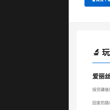
🔬 
爱丽
採完礦後
回家的路