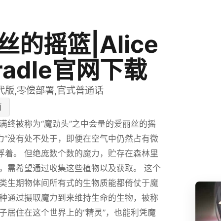
丝的摇篮|Alice
Cradle官网下载
代版,零偿部署,官式普通话
莉
满终被称为“魔劲头”之中会量的爱丽丝的摇
魔力”没有处不处于，即便在空气中仍然占有微
悬浮着。 但绝庞数个数的魔力，贮存在森林里
，需希望通过收集这些植物以及获取。 这个
类生期物体间所有式的生物质能都倚仗于魔
种通过摄取魔力到来维持生命的生物，被称
 同子居住在这个世界上的“精灵”，也能利凭魔