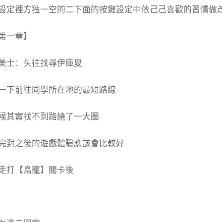
設定裡方独一空的二下面的按鍵設定中依己己喜歡的習慣做
第一章】
美士：头往找尋伊庫夏
一下前往同學所在地的最短路線
候其實找不到路繞了一大圈
完對之後的遊戲體驗應該會比較好
走打【鳥籠】關卡後