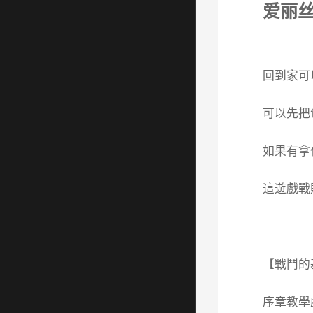
爱丽
回到家可
可以先把
如果有拿
這遊戲戰
【戰鬥的
序章教學