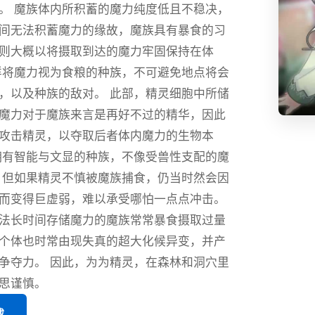
。 魔族体内所积蓄的魔力纯度低且不稳决，
间无法积蓄魔力的缘故，魔族具有暴食的习
则大概以将摄取到达的魔力牢固保持在体
样将魔力视为食粮的种族，不可避免地点将会
，以及种族的敌对。 此部，精灵细胞中所储
魔力对于魔族来言是再好不过的精华，因此
攻击精灵，以夺取后者体内魔力的生物本
拥有智能与文显的种族，不像受兽性支配的魔
 但如果精灵不慎被魔族捕食，仍当时然会因
而变得巨虚弱，难以承受哪怕一点点冲击。
法长时间存储魔力的魔族常常暴食摄取过量
个体也时常由现失真的超大化候异变，并产
争夺力。 因此，为为精灵，在森林和洞穴里
思谨慎。
载