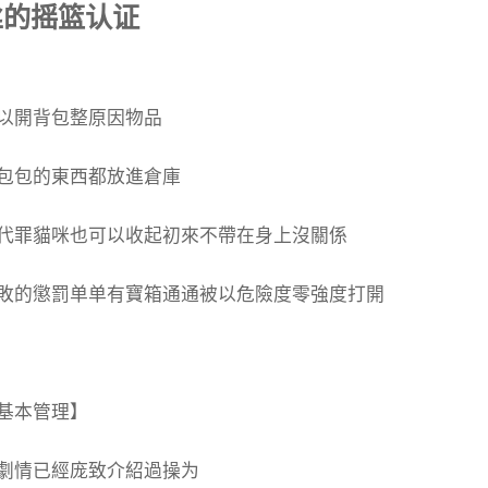
丝的摇篮认证
以開背包整原因物品
包包的東西都放進倉庫
代罪貓咪也可以收起初來不帶在身上沒關係
敗的懲罰单单有寶箱通通被以危險度零強度打開
基本管理】
劇情已經庞致介紹過操为