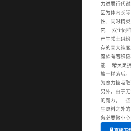
力进展行代谢
因为体内长际
性。同时精灵
内。 双个同
产生领土纠纷
存的高大纯度
魔族有着积极
能。 精灵是
族一样落后。
为魔力被吸取
另外，由于无
的魔力，一些
生愿料之外的
务必要微小心
🖥️ 直接下