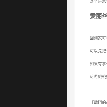
甚至是思
爱丽
回到家可
可以先把
如果有拿
這遊戲戰
【戰鬥的