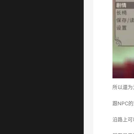
所以還为
跟NPC
沿路上可