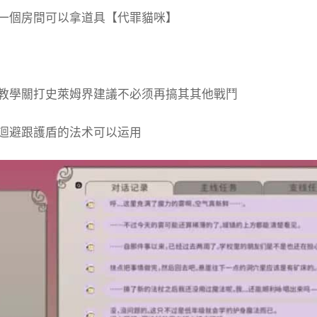
一個房間可以拿道具【代罪貓咪】
教學關打史萊姆界建議不必须再搞其其他戰鬥
迴避跟護盾的法术可以运用