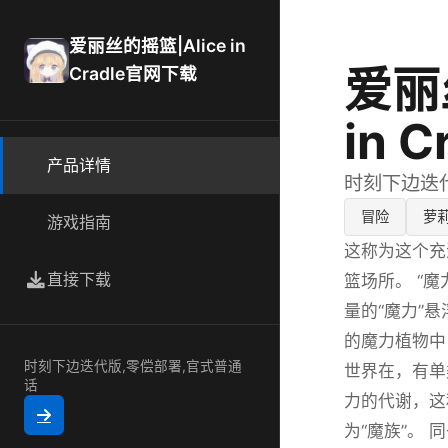
爱丽丝的摇篮|Alice in
爱丽
Cradle官网下载
in 
产品详情
时刻下边迭
冒险
萝
游戏指南
这称为这个充
直接下载
篮场所。 “
量的“魔力”
的魔力植物中
时刻下边迭代版,零偿部署,官式普通
世界在，有单
话
力的代谢，这
为“魔族”。