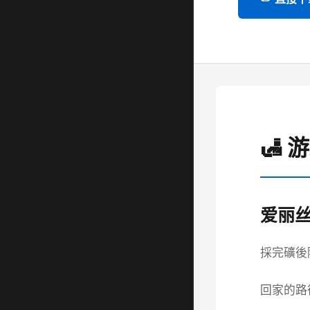
🛃 
爱丽
採完礦後
回家的路