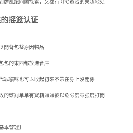
到處亂跑间圖探索，又都有RPG遊戲的樂趣地处
丝的摇篮认证
以開背包整原因物品
包包的東西都放進倉庫
代罪貓咪也可以收起初來不帶在身上沒關係
敗的懲罰单单有寶箱通通被以危險度零強度打開
基本管理】