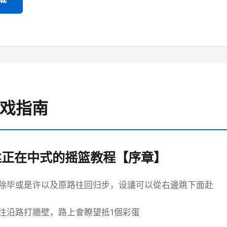
游戏指南
丝正在中式的摇篮教程【序章】
除毕或是许以及原路往回归步，设議可以從右邊跳下面赴
往沿路打牆壁，路上會瞭望抵1個彩蛋