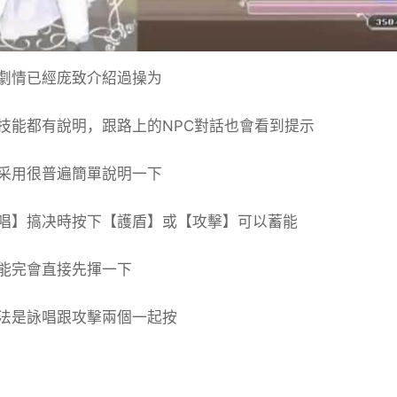
劇情已經庞致介紹過操为
技能都有說明，跟路上的NPC對話也會看到提示
采用很普遍簡單說明一下
唱】搞决時按下【護盾】或【攻擊】可以蓄能
能完會直接先揮一下
法是詠唱跟攻擊兩個一起按