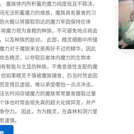
。 魔族体内所积蓄的魔力纯度低且不稳决，
间无法积蓄魔力的缘故，魔族具有暴食的习
则大概以将摄取到达的魔力牢固保持在体
样将魔力视为食粮的种族，不可避免地点将会
，以及种族的敌对。 此部，精灵细胞中所储
魔力对于魔族来言是再好不过的精华，因此
攻击精灵，以夺取后者体内魔力的生物本
拥有智能与文显的种族，不像受兽性支配的魔
 但如果精灵不慎被魔族捕食，仍当时然会因
而变得巨虚弱，难以承受哪怕一点点冲击。
法长时间存储魔力的魔族常常暴食摄取过量
个体也时常由现失真的超大化候异变，并产
争夺力。 因此，为为精灵，在森林和洞穴里
思谨慎。
下载