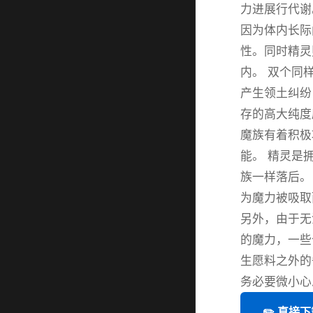
力进展行代谢
因为体内长际
性。同时精灵
内。 双个同
产生领土纠纷
存的高大纯度
魔族有着积极
能。 精灵是
族一样落后。
为魔力被吸取
另外，由于无
的魔力，一些
生愿料之外的
务必要微小心
✏️ 直接