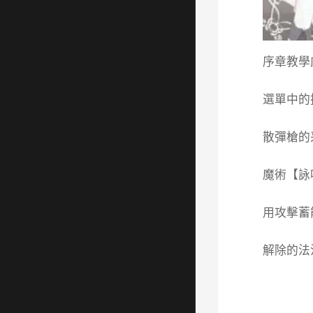
序章教學
選單中的
散彈槍的
魔術【詠
用攻擊蓄
解除的法