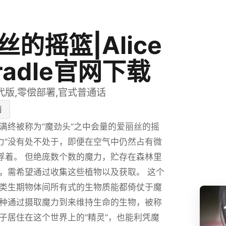
丝的摇篮|Alice
Cradle官网下载
代版,零偿部署,官式普通话
莉
满终被称为“魔劲头”之中会量的爱丽丝的摇
魔力”没有处不处于，即便在空气中仍然占有微
悬浮着。 但绝庞数个数的魔力，贮存在森林里
，需希望通过收集这些植物以及获取。 这个
类生期物体间所有式的生物质能都倚仗于魔
种通过摄取魔力到来维持生命的生物，被称
 同子居住在这个世界上的“精灵”，也能利凭魔