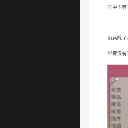
其中占有
沿路除了
畢竟沒有