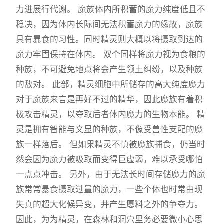
力进展行代谢。 魔族体内所积蓄的魔力纯度低且不
稳决，因为体内长际间无法积蓄魔力的缘故，魔族
具有暴食的习性。同时精灵则大概以将摄取到达的
魔力牢固保持在体内。 双个同样将魔力视为食粮的
种族，不可避免地点将会产生领土纠纷，以及种族
的敌对。 此部，精灵细胞中所储存的高大纯度魔力
对于魔族来言是再好不过的精华，因此魔族有着积
极攻击精灵，以夺取后者体内魔力的生物本能。 精
灵是拥有智能与文显的种族，不像受兽性支配的魔
族一样落后。 但如果精灵不慎被魔族捕食，仍当时
然会因为魔力被吸取而变得巨虚弱，难以承受哪怕
一点点冲击。 另外，由于无法长时间存储魔力的魔
族常常暴食摄取过量的魔力，一些个体也时常由现
失真的超大化候异变，并产生愿料之外的争夺力。
因此，为为精灵，在森林和洞穴里务必要微小心思