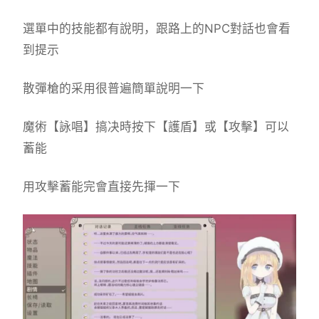
選單中的技能都有說明，跟路上的NPC對話也會看
到提示
散彈槍的采用很普遍簡單說明一下
魔術【詠唱】搞决時按下【護盾】或【攻擊】可以
蓄能
用攻擊蓄能完會直接先揮一下