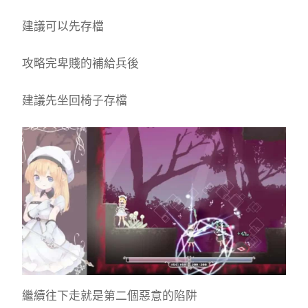
建議可以先存檔
攻略完卑賤的補給兵後
建議先坐回椅子存檔
繼續往下走就是第二個惡意的陷阱