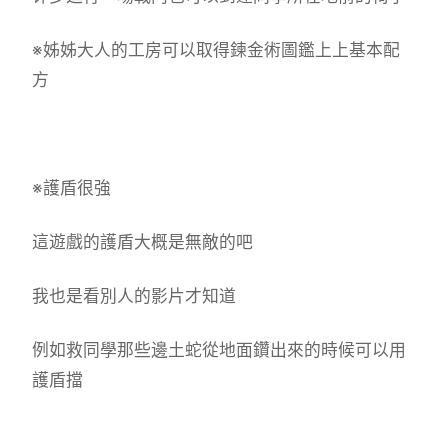
※姊姊大人的工房可以取得鍊金術圖鑑上上基本配
方
※護盾很強
這遊戲的護盾大概是無敵的吧
我也是看別人的影片才知道
例如救同學那些邊土蛇從地面鑽出來的時候可以用
護盾擋