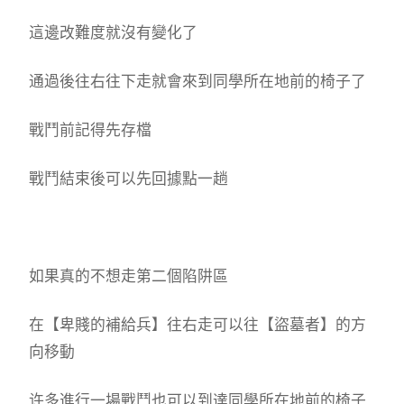
這邊改難度就沒有變化了
通過後往右往下走就會來到同學所在地前的椅子了
戰鬥前記得先存檔
戰鬥結束後可以先回據點一趟
如果真的不想走第二個陷阱區
在【卑賤的補給兵】往右走可以往【盜墓者】的方
向移動
许多進行一場戰鬥也可以到達同學所在地前的椅子