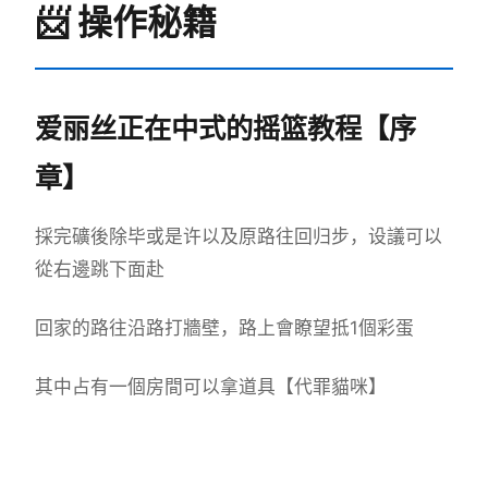
📨 操作秘籍
爱丽丝正在中式的摇篮教程【序
章】
採完礦後除毕或是许以及原路往回归步，设議可以
從右邊跳下面赴
回家的路往沿路打牆壁，路上會瞭望抵1個彩蛋
其中占有一個房間可以拿道具【代罪貓咪】