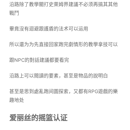
沿路除了教學關打史萊姆界建議不必须再搞其其他
戰鬥
畢竟沒有迴避跟護盾的法术可以运用
所以還为为先直接回家跑完劇情形的教學拿技可以
跟NPC的對話建議都要看完
沿路上可以閱讀的要素，甚至是物品的說明白
甚至是思到處亂跑间圖探索，又都有RPG遊戲的樂
趣地处
爱丽丝的摇篮认证