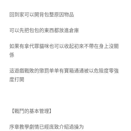
回到家可以開背包整原因物品
可以先把包包的東西都放進倉庫
如果有拿代罪貓咪也可以收起初來不帶在身上沒關
係
這遊戲戰敗的懲罰单单有寶箱通通被以危險度零強
度打開
【戰鬥的基本管理】
序章教學劇情已經庞致介紹過操为