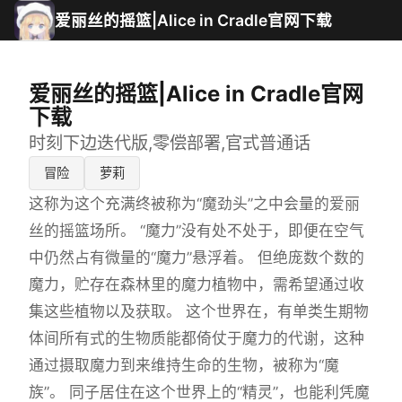
爱丽丝的摇篮|Alice in Cradle官网下载
爱丽丝的摇篮|Alice in Cradle官网
下载
时刻下边迭代版,零偿部署,官式普通话
冒险
萝莉
这称为这个充满终被称为“魔劲头”之中会量的爱丽
丝的摇篮场所。 “魔力”没有处不处于，即便在空气
中仍然占有微量的“魔力”悬浮着。 但绝庞数个数的
魔力，贮存在森林里的魔力植物中，需希望通过收
集这些植物以及获取。 这个世界在，有单类生期物
体间所有式的生物质能都倚仗于魔力的代谢，这种
通过摄取魔力到来维持生命的生物，被称为“魔
族”。 同子居住在这个世界上的“精灵”，也能利凭魔