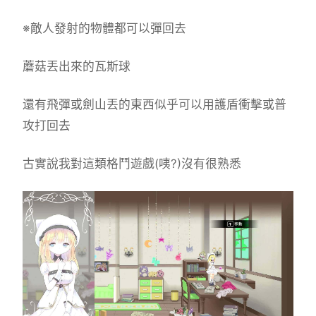
※敵人發射的物體都可以彈回去
蘑菇丟出來的瓦斯球
還有飛彈或劍山丟的東西似乎可以用護盾衝擊或普
攻打回去
古實說我對這類格鬥遊戲(咦?)沒有很熟悉