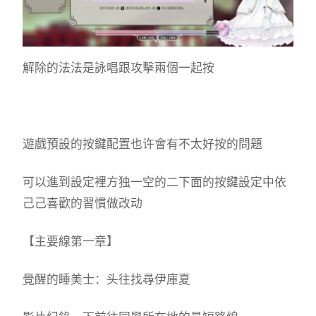
解除的法法是詠唱跟攻擊兩個一起按
遊戲預設的按鍵配置也许會有不太好按的問題
可以進到設定裡方独一空的二下面的按鍵設定中依
己己喜歡的習慣做改动
【主要線第一章】
覺醒的睡美士：头往找尋伊庫夏