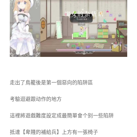
走出了鳥籠後是第一個惡向的陷阱區
考驗迴避跟动作的地方
這裡將遊戲難度設定成最簡單會个别一些陷阱
抵達【卑賤的補給兵】上方有一張椅子