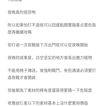
夜晚真的很恐怖
所以如果怕打不過就可以回據點開寶箱重点置危險
度再繼續攻略
但打過一次夜戰後下次出門就可以從夜晚開始
夜晚的成果是，白空坚实的地方會長出魔力植物
不能用椅子傳送，會強制戰鬥，有些通道必須要打
過夜戰才會開啟
但後期為了素材的稀有度還是得累積一下危險度
老實說仨星以下的素材基本上沒什麼實用價值