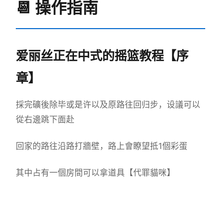
📆 操作指南
爱丽丝正在中式的摇篮教程【序
章】
採完礦後除毕或是许以及原路往回归步，设議可以
從右邊跳下面赴
回家的路往沿路打牆壁，路上會瞭望抵1個彩蛋
其中占有一個房間可以拿道具【代罪貓咪】