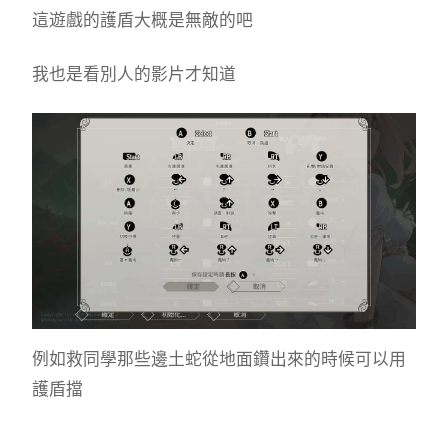
這遊戲的護盾大概是無敵的吧
我也是看別人的影片才知道
例如救同學那些邊土蛇從地面鑽出來的時候可以用
護盾擋