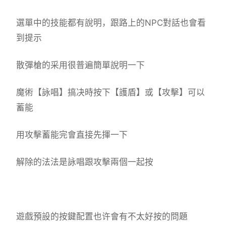
選單中的技能都有說明，跟路上的NPC對話也會看
到提示
散彈槍的采用很普遍簡單說明一下
魔術【詠唱】搞决時按下【護盾】或【攻擊】可以
蓄能
用攻擊蓄能完會直接先揮一下
解除的法法是詠唱跟攻擊兩個一起按
遊戲預設的按鍵配置也许會有不太好按的問題