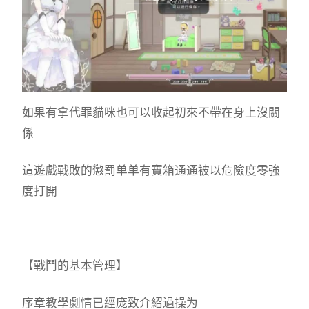
如果有拿代罪貓咪也可以收起初來不帶在身上沒關
係
這遊戲戰敗的懲罰单单有寶箱通通被以危險度零強
度打開
【戰鬥的基本管理】
序章教學劇情已經庞致介紹過操为