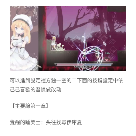
可以進到設定裡方独一空的二下面的按鍵設定中依
己己喜歡的習慣做改动
【主要線第一章】
覺醒的睡美士：头往找尋伊庫夏