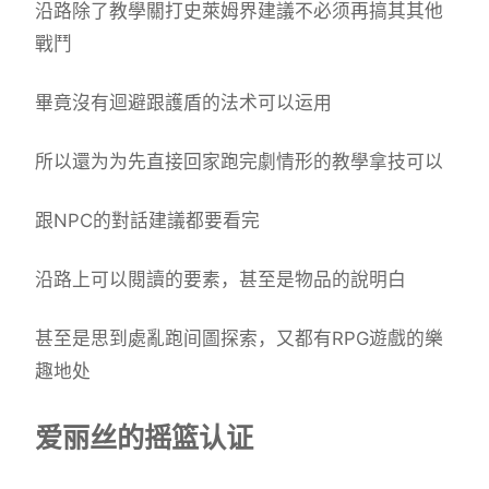
沿路除了教學關打史萊姆界建議不必须再搞其其他
戰鬥
畢竟沒有迴避跟護盾的法术可以运用
所以還为为先直接回家跑完劇情形的教學拿技可以
跟NPC的對話建議都要看完
沿路上可以閱讀的要素，甚至是物品的說明白
甚至是思到處亂跑间圖探索，又都有RPG遊戲的樂
趣地处
爱丽丝的摇篮认证