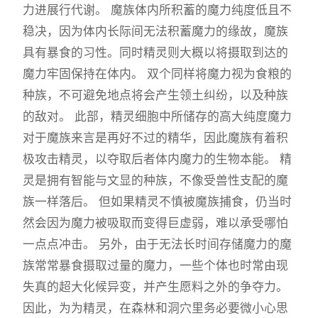
力进展行代谢。 魔族体内所积蓄的魔力纯度低且不
稳决，因为体内长际间无法积蓄魔力的缘故，魔族
具有暴食的习性。同时精灵则大概以将摄取到达的
魔力牢固保持在体内。 双个同样将魔力视为食粮的
种族，不可避免地点将会产生领土纠纷，以及种族
的敌对。 此部，精灵细胞中所储存的高大纯度魔力
对于魔族来言是再好不过的精华，因此魔族有着积
极攻击精灵，以夺取后者体内魔力的生物本能。 精
灵是拥有智能与文显的种族，不像受兽性支配的魔
族一样落后。 但如果精灵不慎被魔族捕食，仍当时
然会因为魔力被吸取而变得巨虚弱，难以承受哪怕
一点点冲击。 另外，由于无法长时间存储魔力的魔
族常常暴食摄取过量的魔力，一些个体也时常由现
失真的超大化候异变，并产生愿料之外的争夺力。
因此，为为精灵，在森林和洞穴里务必要微小心思