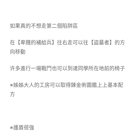
如果真的不想走第二個陷阱區
在【卑賤的補給兵】往右走可以往【盜墓者】的方
向移動
许多進行一場戰鬥也可以到達同學所在地前的椅子
※姊姊大人的工房可以取得鍊金術圖鑑上上基本配
方
※護盾很強