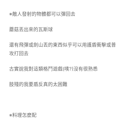
※敵人發射的物體都可以彈回去
蘑菇丟出來的瓦斯球
還有飛彈或劍山丟的東西似乎可以用護盾衝擊或普
攻打回去
古實說我對這類格鬥遊戲(咦?)沒有很熟悉
肢殘的我要盾反真的太困難
※料理怎麼配