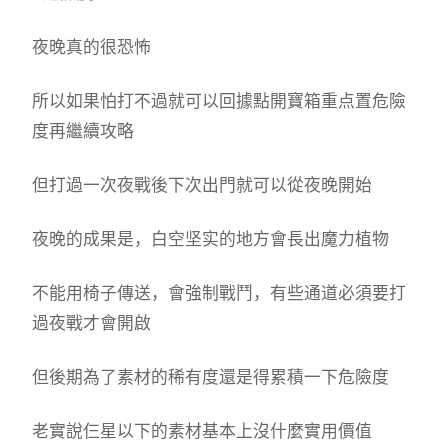
夜晚真的很恐怖
所以如果怕打不過就可以回據點開寶箱重点置危險
度再繼續攻略
但打過一次夜戰後下次出門就可以從夜晚開始
夜晚的成果是，白空坚实的地方會長出魔力植物
不能用椅子傳送，會強制戰鬥，有些通道必須要打
過夜戰才會開啟
但後期為了素材的稀有度還是得累積一下危險度
老實說仨星以下的素材基本上沒什麼實用價值